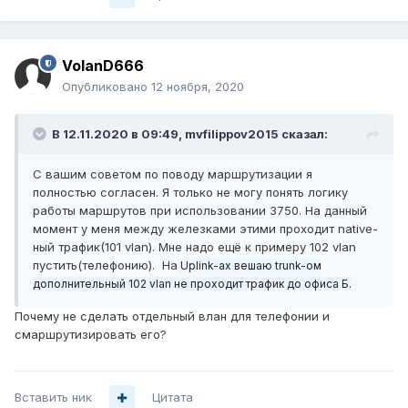
VolanD666
Опубликовано
12 ноября, 2020
В 12.11.2020 в 09:49,
mvfilippov2015
сказал:
С вашим советом по поводу маршрутизации я
полностью согласен. Я только не могу понять логику
работы маршрутов при использовании 3750. На данный
момент у меня между железками этими проходит native-
ный трафик(101 vlan). Мне надо ещё к примеру 102 vlan
пустить(телефонию). На
Uplink-ах вешаю trunk-ом
дополнительный 102 vlan не проходит трафик до офиса Б.
Почему не сделать отдельный влан для телефонии и
смаршрутизировать его?
Вставить ник
Цитата