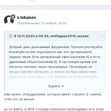
s.lobanov
Опубликовано
12 ноября, 2020
В 12.11.2020 в 06:39,
mvfilippov2015
сказал:
Добрый день уважаемые форумчане. Проконсультируйте
пожалуйста или подскажите как это организовать.
Задача такая. Есть центральный офис(назовём А) и есть
удаленный объект(назовём Б). В настоящее время эти
объекты связаны через провайдера. Провайдер не
предоставляет интернет, а только пробрасывает мою
локальную сеть через себя (трафик не тегированный).
Предполагаю что на оборудовании провайдера порты
Expand
находятся в режиме "access". Необходимо пробросить
собственные VLAN-ы с объекта А на объект Б. Для этого
вам нужно оборудование, которое умеет строить l2-тунели,
закупили два L3 коммутатора cisco 3750. Провайдер
3750 это не может
QnQ подать не может. Известен внутренний Vlan(780)
провайдера. Как можно реализовать данную задач
но по факту, в 99% случаев реальной необходимости в этом