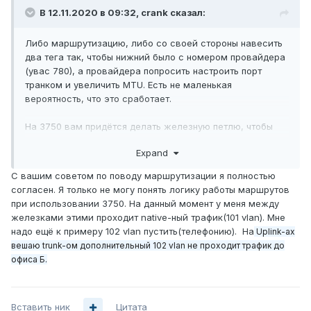
В 12.11.2020 в 09:32,
crank
сказал:
Либо маршрутизацию, либо со св
оей стороны навесить
два тега так
, чтобы нижний было с номером провайдера
(увас 780), а провайдера попросить настроить порт
транком и увеличить MTU. Есть не маленькая
вероятность, что это сработает.
На 3750 вам придётся делать железную петлю, чтобы
навесить два тега на трафик.
Expand
ЗЫ Я бы посоветовал смотреть в сторону
С вашим советом по поводу маршрутизации я полностью
маршрутизации, если нет жесткой необходимости
согласен. Я только не могу понять логику работы маршрутов
именно в L2
.
при использовании 3750. На данный момент у меня между
железками этими проходит native-ный трафик(101 vlan). Мне
надо ещё к примеру 102 vlan пустить(телефонию). На
Uplink-ах
вешаю trunk-ом дополнительный 102 vlan не проходит трафик до
офиса Б.
Вставить ник
Цитата