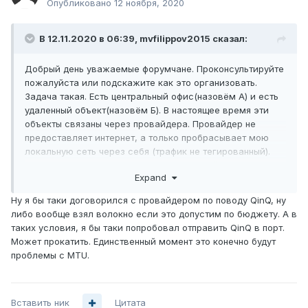
Опубликовано
12 ноября, 2020
В 12.11.2020 в 06:39,
mvfilippov2015
сказал:
Добрый день уважаемые форумчане. Проконсультируйте
пожалуйста или подскажите как это организовать.
Задача такая. Есть центральный офис(назовём А) и есть
удаленный объект(назовём Б). В настоящее время эти
объекты связаны через провайдера. Провайдер не
предоставляет интернет, а только пробрасывает мою
локальную сеть через себя (трафик не тегированный).
Предполагаю что на оборудовании провайдера порты
Expand
находятся в режиме "access". Необходимо пробросить
собственные VLAN-ы с объекта А на объект Б. Для этого
Ну я бы таки договорился с провайдером по поводу QinQ, ну
закупили два L3 коммутатора cisco 3750. Провайдер
либо вообще взял волокно если это допустим по бюджету. А в
QnQ подать не может. Известен внутренний Vlan(780)
таких условия, я бы таки попробовал отправить QinQ в порт.
провайдера. Как можно реализовать данную задач
Может прокатить. Единственный момент это конечно будут
своими силами ?
проблемы с MTU.
Вставить ник
Цитата