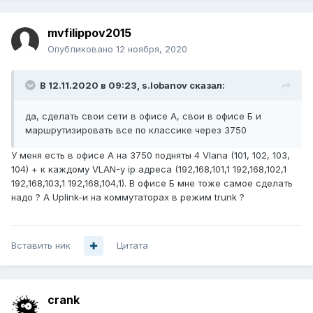
mvfilippov2015
Опубликовано
12 ноября, 2020
В 12.11.2020 в 09:23,
s.lobanov
сказал:
да, сделать свои сети в офисе А
, свои в офи
се Б
и
маршрутизировать все по классике через 3750
У меня есть в офисе А на 3750 подняты 4 Vlana (101, 102, 103,
104) + к каждому VLAN-у ip адреса (192,168,101,1 192,168,102,1
192,168,103,1 192,168,104,1). В офисе Б мне тоже самое сделать
надо ? А Uplink-и на коммутаторах в режим trunk ?
Вставить ник
Цитата
crank