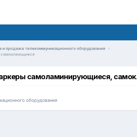
а и продажа телекоммуникационного оборудования
, самоклеющиеся
маркеры самоламинирующиеся, само
икационного оборудования