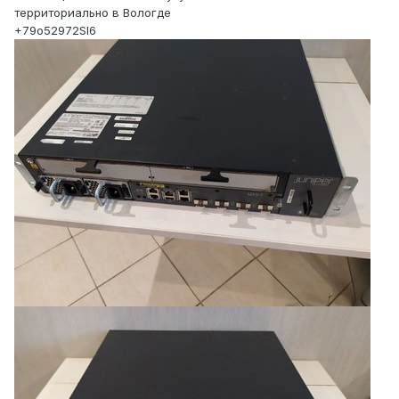
территориально в Вологде
+79о52972SI6