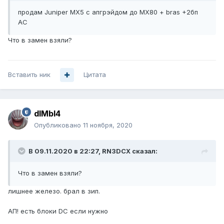
продам Juniper MX5 c апгрэйдом до МХ80 + bras +2бп
AC
Что в замен взяли?
Вставить ник
Цитата
dIMbI4
Опубликовано
11 ноября, 2020
В 09.11.2020 в 22:27,
RN3DCX
сказал:
Что в замен взяли?
лишнее железо. брал в зип.
АП! есть блоки DC если нужно