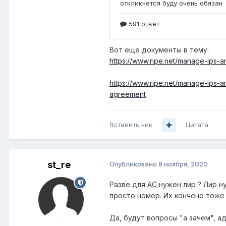
Вот еще документы в тему:
https://www.ripe.net/manage-ips
https://www.ripe.net/manage-ips
agreement
Вставить ник
Цитата
st_re
Опубликовано
8 ноября, 2020
Разве для
АС
нужен лир ? Лир н
просто номер. Их кончено тоже 
Да, будут вопросы "а зачем", а