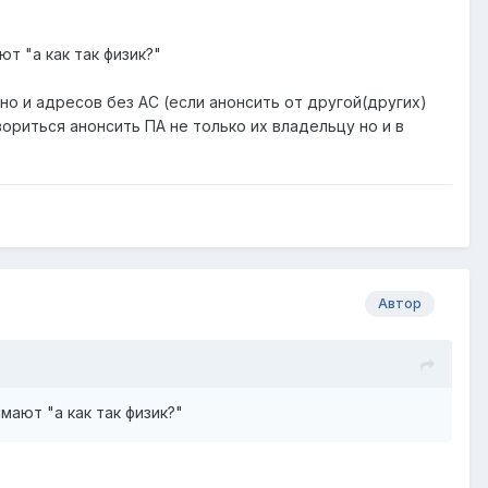
т "а как так физик?"
но и адресов без АС (если анонсить от другой(других)
вориться анонсить ПА не только их владельцу но и в
Автор
имают "а ка
к так физик?"