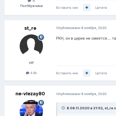
1k
Пол:
Мужчина
Вставить ник
Цитата
st_re
Опубликовано
8 ноября, 2020
РКН, он в цирке не смеётся.....
VIP
4.8k
Вставить ник
Цитата
ne-vlezay80
Опубликовано
8 ноября, 2020
В 08.11.2020 в 21:52,
st_re
с