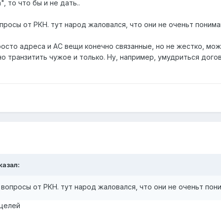
, то что бы и не дать..
просы от РКН. тут народ жаловался, что они не оченьт понимаю
росто адреса и АС вещи конечно связанные, но не жестко, мож
жно транзитить чужое и только. Ну, например, умудриться дого
казал:
 вопросы от РКН. тут народ жаловался, что они не оченьт пон
 целей