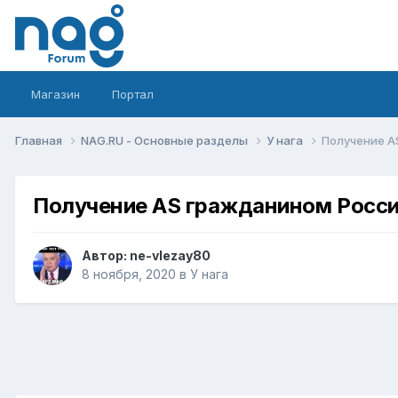
Магазин
Портал
Главная
NAG.RU - Основные разделы
У нага
Получение A
Получение AS гражданином Росс
Автор:
ne-vlezay80
8 ноября, 2020
в
У нага