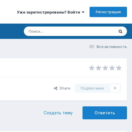
Регистрация
Уже зарегистрированы? Войти
Вся активность
Share
Подписчики
0
Создать тему
Ответить