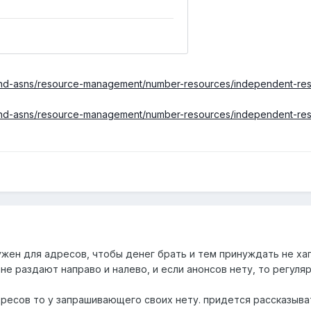
-and-asns/resource-management/number-resources/independent-re
-and-asns/resource-management/number-resources/independent-re
ужен для адресов, чтобы денег брать и тем принуждать не хапа
не раздают направо и налево, и если анонсов нету, то регуля
дресов то у запрашивающего своих нету. придется рассказыва