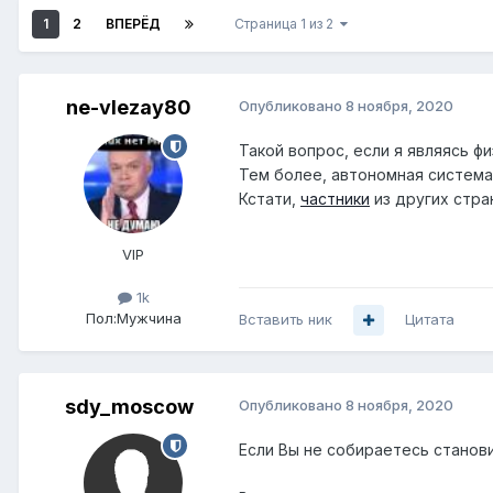
1
2
ВПЕРЁД
Страница 1 из 2
ne-vlezay80
Опубликовано
8 ноября, 2020
Такой вопрос, если я являясь 
Тем более, автономная система
Кстати,
частники
из других стра
VIP
1k
Пол:
Мужчина
Вставить ник
Цитата
sdy_moscow
Опубликовано
8 ноября, 2020
Если Вы не собираетесь станови