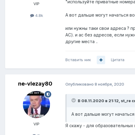
"используйте приватные номера"
VIP
А вот дальше могут начаться во
4.8k
или нужны таки свои адреса ? п
АС). и ас без адресов, если ну
другие места ..
Вставить ник
Цитата
ne-vlezay80
Опубликовано
8 ноября, 2020
В 08.11.2020 в 21:12,
st_re
с
А вот дальше могут начаться
VIP
Я скажу - для образовательных