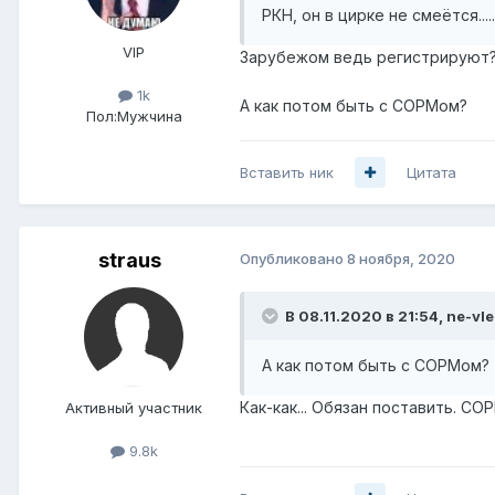
РКН, он в цирке не смеётся...
VIP
Зарубежом ведь регистрируют? 
1k
А как потом быть с СОРМом?
Пол:
Мужчина
Вставить ник
Цитата
straus
Опубликовано
8 ноября, 2020
В 08.11.2020 в 21:54,
ne-vl
А как потом быть с СОРМом?
Как-как... Обязан поставить. СОР
Активный участник
9.8k