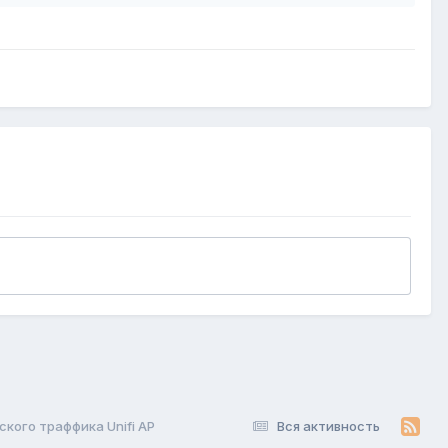
кого траффика Unifi AP
Вся активность