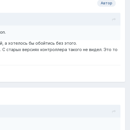
Автор
ion
.
ой, а хотелось бы обойтись без этого.
el". С старых версиях контроллера такого не видел. Это то