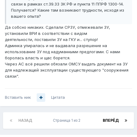
связи в рамках ст.39.33 ЗК РФ и пункта 11 ППРФ 1300-14.
Получается? Какие там возникают трудности, исходя из
вашего опыта?
Да собсно никаких. Сделали СРЗУ, отмежевали ЗУ,
установили ВРИ в соответствии с видом
деятельности, поставили ЗУ на ГКУ и... ступор!
Админка упиралась и не выдавала разрешение на
использование ЗУ под надуманными предлогами. С нами
боролась власть и щас борется.
Через АС всё решили обязали ОМСУ выдать документ на ЗУ
для надлежащей эксплуатации существующего "сооружения
связи".
Вставить ник
Цитата
НАЗАД
Страница 1 из 2
ВПЕРЁД