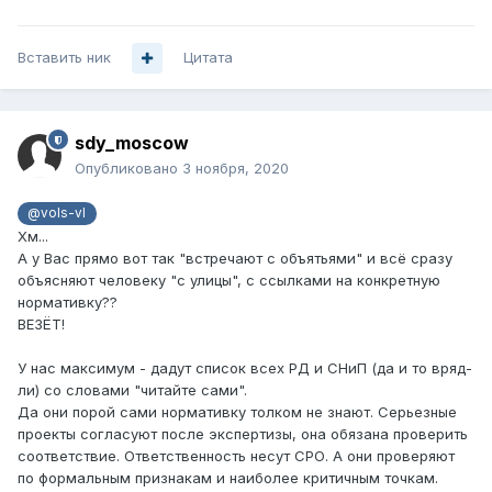
Вставить ник
Цитата
sdy_moscow
Опубликовано
3 ноября, 2020
@vols-vl
Хм...
А у Вас прямо вот так "встречают с объятьями" и всё сразу
объясняют человеку "с улицы", с ссылками на конкретную
нормативку??
ВЕЗЁТ!
У нас максимум - дадут список всех РД и СНиП (да и то вряд-
ли) со словами "читайте сами".
Да они порой сами нормативку толком не знают. Серьезные
проекты согласуют после экспертизы, она обязана проверить
соответствие. Ответственность несут СРО. А они проверяют
по формальным признакам и наиболее критичным точкам.