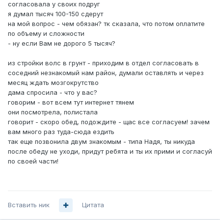
согласовала у своих подруг
я думал тысяч 100-150 сдерут
на мой вопрос - чем обязан? тк сказала, что потом оплатите
по объему и сложности
- ну если Вам не дорого 5 тысяч?
из стройки волс в грунт - приходим в отдел согласовать в
соседний незнакомый нам район, думали оставлять и через
месяц ждать мозгокрутство
дама спросила - что у вас?
говорим - вот всем тут интернет тянем
они посмотрела, полистала
говорит - скоро обед, подождите - щас все согласуем! зачем
вам много раз туда-сюда ездить
так еще позвонила двум знакомым - типа Надя, ты никуда
после обеду не уходи, придут ребята и ты их прими и согласуй
по своей части!
Вставить ник
Цитата