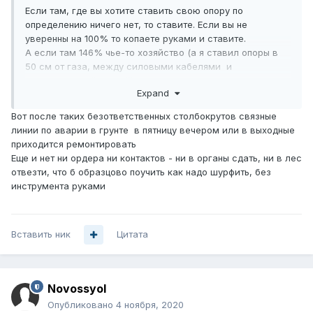
Если там, где вы хотите ставить свою опору по
определению ничего нет, то ставите. Если вы не
уверенны на 100% то копаете руками и ставите.
А если там 146% чье-то хозяйство (а я ставил опоры в
50 см от газа, между силовыми кабелями и
водопроводной трубой) то определенно надо идти брать
Expand
лист согласования.
Вот после таких безответственных столбокрутов связные
Я думаю и в Московской области, если вы делаете
линии по аварии в грунте в пятницу вечером или в выходные
строительство где то в медвежьем углу вас не будут
приходится ремонтировать
дергать, а если вы хотите забабахать свою линию где то
Еще и нет ни ордера ни контактов - ни в органы сдать, ни в лес
на центральных улицах областного центра, то тут все
отвезти, что б образцово поучить как надо шурфить, без
прелести бюрократии.
инструмента руками
Вставить ник
Цитата
Novossyol
Опубликовано
4 ноября, 2020