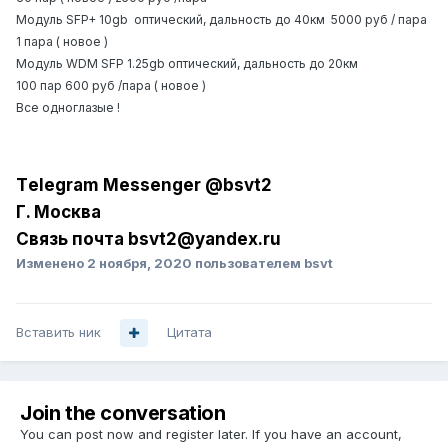
Модуль SFP+ 10gb оптический, дальность до 40км
5000 руб / пара
1 пара ( новое )
Модуль WDM SFP 1.25gb оптический, дальность до 20км
100 пар 600 руб /пара ( новое )
Все
одноглазые !
Tеlеgrаm
Mess
еngе
r @bsvt2
Г. Москва
Связь почта bsvt2@
y
an
d
ex.r
u
Изменено
2 ноября, 2020
пользователем bsvt
Вставить ник
Цитата
Join the conversation
You can post now and register later. If you have an account,