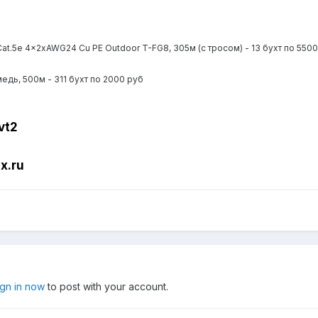
at.5e 4x2xAWG24 Cu PE Outdoor T-FG8, 305м (с тросом) - 13 бухт по 550
медь, 500м - 311 бухт по 2000 руб
vt2
x.r
u
ign in now
to post with your account.