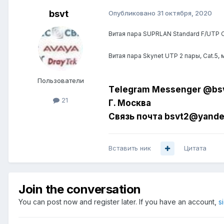
bsvt
Опубликовано
31 октября, 2020
Витая пара SUPRLAN Standard F/UTP C
Витая пара Skynet UTP 2 пары, Cat.5, 
Пользователи
Tеlеgrаm
Mess
еngе
r @bs
21
Г. Москва
Связь почта bsvt2@
y
an
de
Вставить ник
Цитата
Join the conversation
You can post now and register later. If you have an account,
s