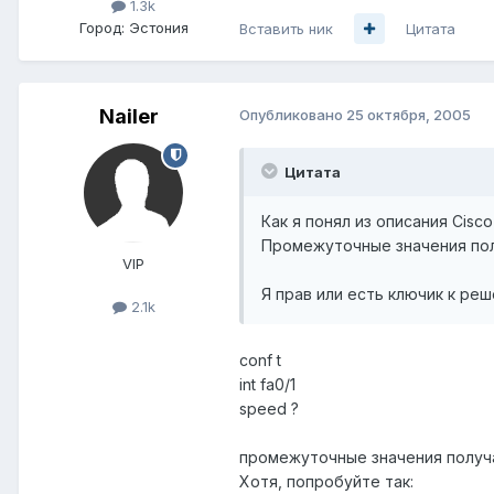
1.3k
Город:
Эстония
Вставить ник
Цитата
Nailer
Опубликовано
25 октября, 2005
Цитата
Как я понял из описания Cisc
Промежуточные значения пол
VIP
Я прав или есть ключик к ре
2.1k
conf t
int fa0/1
speed ?
промежуточные значения получа
Хотя, попробуйте так: