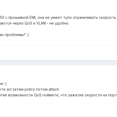
550 с прошивкой EMI, она не умеет тупо ограничивать скорость н
ются через QoS и VLAN - не удобно.
ию проблемы? :)
е ;)
е acl затем policy потом attach.
гие возможности QoS поймете, что зажатие скорости на порту