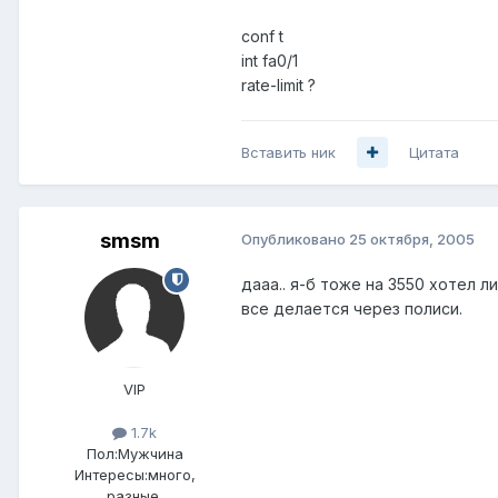
conf t
int fa0/1
rate-limit ?
Вставить ник
Цитата
smsm
Опубликовано
25 октября, 2005
дааа.. я-б тоже на 3550 хотел ли
все делается через полиси.
VIP
1.7k
Пол:
Мужчина
Интересы:
много,
разные.