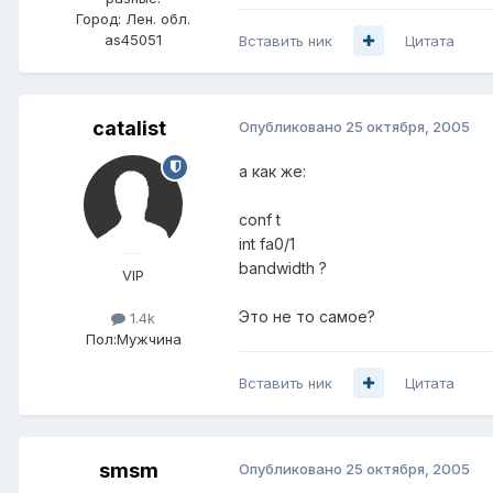
Город:
Лен. обл.
as45051
Вставить ник
Цитата
catalist
Опубликовано
25 октября, 2005
а как же:
conf t
int fa0/1
bandwidth ?
VIP
Это не то самое?
1.4k
Пол:
Мужчина
Вставить ник
Цитата
smsm
Опубликовано
25 октября, 2005