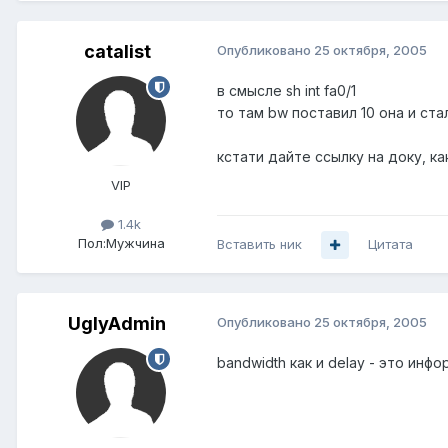
catalist
Опубликовано
25 октября, 2005
в смысле sh int fa0/1
то там bw поставил 10 она и ста
кстати дайте ссылку на доку, к
VIP
1.4k
Пол:
Мужчина
Вставить ник
Цитата
UglyAdmin
Опубликовано
25 октября, 2005
bandwidth как и delay - это и