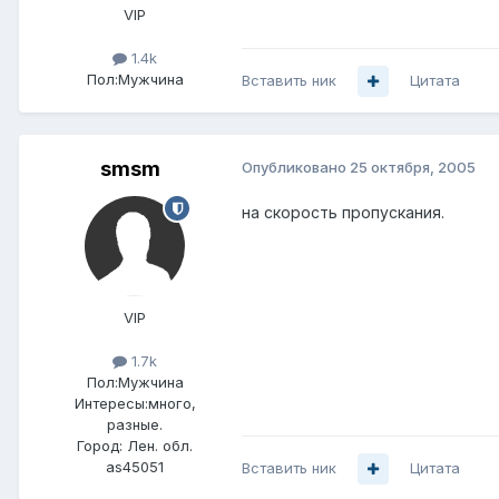
VIP
1.4k
Пол:
Мужчина
Вставить ник
Цитата
smsm
Опубликовано
25 октября, 2005
на скорость пропускания.
VIP
1.7k
Пол:
Мужчина
Интересы:
много,
разные.
Город:
Лен. обл.
as45051
Вставить ник
Цитата