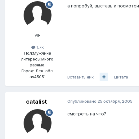
а попробуй, выставь и посмотри
VIP
1.7k
Пол:
Мужчина
Интересы:
много,
разные.
Город:
Лен. обл.
as45051
Вставить ник
Цитата
catalist
Опубликовано
25 октября, 2005
смотреть на что?