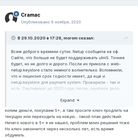
Cramac
Опубликовано
9 ноября, 2020
В 29.10.2020 в 17:28,
morom
сказал:
Всем доброго времени суток. Netup сообщила на оф.
Сайте, что больше не будет поддерживать utm5. Точнее
будет, но не долго и дорого. После их прикола с web-
netup.keystore стало немного волнителько. Вспомнили,
что и лицензия срок годности имеет, да ещё и
netup.keystore для payment system. Проверили - так и
есть. Сертификат до 2023 года. Нетап, понятное дело,
предлагает заплатить несколько сотен километров и
Expand
перейти на utm5+ с их"бессрочного" продукта. Но!
Может у кого-то есть мысли, как обойти систему. Пока
копим деньги, покупаем 5+, а там просите ключ продлить на
первая проблема, это сертификат платежных систем.
текущую или переходить на новую... такой план действий.
Никто не пробовал его подменять?
Ничего нового в 5+ я не нашел, проблем моих решения тоже.
Но ключ закончится через несколько лет, есть время
обдумать.