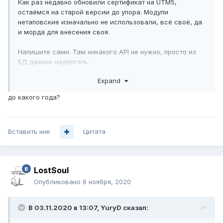
Как раз недавно обновили сертификат на UTM5,
остаёмся на старой версии до упора. Модули
нетаповские изначально не использовали, всё своё, да
и морда для внесения своя.
Напишите сами. Там никакого API не нужно, просто из
БД данные надёргать.
Expand
до какого года?
Вставить ник
Цитата
LostSoul
Опубликовано
6 ноября, 2020
В 03.11.2020 в 13:07,
YuryD
сказал: