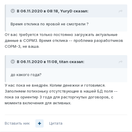
В 06.11.2020 в 08:18,
YuryD
сказал:
Время
отклика по
яровой не смотр
ели
?
От вас требуется только постоянно загружать актуальные
данные в СОРМ3. Время отклика -- проблема разработчиков
СОРМ-3, не ваша.
В 06.11.2020 в 11:08,
titan
сказал:
до какого года?
У нас пока не внедрён. Копим денежки и готовимся.
Заполняем потихоньку отсутствующие в нашей БД поля --
пока за ориентир 3 года для расторгнутых договоров, с
момента включения для активных.
Вставить ник
Цитата