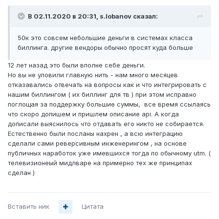
В 02.11.2020 в 20:31,
s.lobanov
сказал:
50к
это совсем небольшие деньги в системах класса
биллинга
. другие вендоры обычно просят куда больше
12 лет назад это были вполне себе деньги.
Но вы не уловили главную нить - нам много месяцев
отказавались отвечать на вопросы как и что интегрировать с
нашим биллингом ( их биллинг для тв ) при этом исправно
поглощая за поддержку большие суммы, все время ссылаясь
что скоро допишем и пришлем описание api. А когда
дописали выяснилось что отдавать его никто не собирается.
Естественно были посланы нахрен , а всю интеграцию
сделали сами реверсивным инженерингом , на основе
публичных наработок уже имевшихся тогда по обычному utm. (
телевизионеый мидлваре на примерно тех же принципах
сделан )
Вставить ник
Цитата