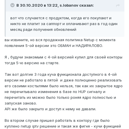
В 30.10.2020 в 13:22,
s.lobanov
сказал:
вот что случается с продуктом, когда его покупают и
никто не платит за саппорт и оплачивают раз в год один
месяц ради получения обновлений
вы извините, но вся продажная политика Netup c момента
появления 5-ой версии это ОБМАН и НАДИРАЛОВО.
Я , будучи знакомым с 4-ой версией купил для своей конторы
тогда 5-ю версию на старте.
Так вот долгие 3 года куча функционала доступного в 4-ой
версии не работало в пятой и даже полноценно реализовать
его своими костылями было нельзя, так как их закрытое ядро
не перечитывало изменения в базе по HUP сигналу и
перечитать их можно было только роняя ядро полностью и
запуская заново.
API же было закрыто и доступ к нему не давали.
Во втором случае пришел работать в контору где было
куплено netup iptv решение и такая же фигня - кучи функцией