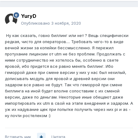
YuryD
Опубликовано
3 ноября, 2020
Ну как сказать, говно биллинг или нет ? Вещь специфически
редкая, чисто для операторов.... Требовать чего-то в виде
вечной жизни за копейки бессмыссленно. Я пережил
протухание лицензии от utm не без проблем. Продолжать с
ними сотрудничество не хотелось бы, особенно в свете
яровой, ибо придется все равно менять биллинг. Ибо
геморрой даже при смене версии у них у нас был нехилый,
дописывать модуль для яровой и древней версии они
задаром все равно не будут. Так что геморрой при смене
биллинга на иной будет вполне сопоставим с их сменой
версии, даже по деньгам. Некоторые иные обещают даже
импортировать их utm в свой на этапе внедрения и задаром. А
уж их надувание щек при попытке получить через них pi и as -
ну почти ростелеком
:)
Вставить ник
Цитата