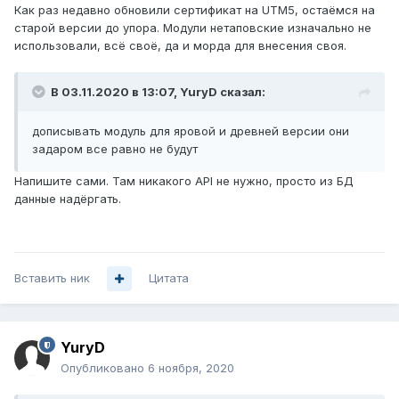
Как раз недавно обновили сертификат на UTM5, остаёмся на
старой версии до упора. Модули нетаповские изначально не
использовали, всё своё, да и морда для внесения своя.
В 03.11.2020 в 13:07,
YuryD
сказал:
дописывать
модуль для яровой и древней
версии
они
задаром все
равно
не
будут
Напишите сами. Там никакого API не нужно, просто из БД
данные надёргать.
Вставить ник
Цитата
YuryD
Опубликовано
6 ноября, 2020