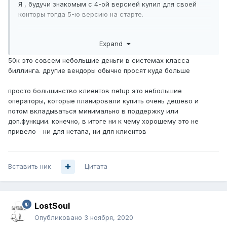
Я , будучи знакомым с 4-ой версией купил для своей
конторы тогда 5-ю версию на старте.
Так вот долгие 3 года куча функционала доступного в 4-
Expand
ой версии не работало в пятой и даже полноценно
реализовать его своими костылями было нельзя, так как
50к это совсем небольшие деньги в системах класса
их закрытое ядро не перечитывало изменения в базе по
биллинга. другие вендоры обычно просят куда больше
HUP сигналу и перечитать их можно было только роняя
ядро полностью и запуская заново.
просто большинство клиентов netup это небольшие
API же было закрыто и доступ к нему не давали.
операторы, которые планировали купить очень дешево и
потом вкладываться минимально в поддержку или
Во втором случае пришел работать в контору где было
доп.функции. конечно, в итоге ни к чему хорошему это не
куплено netup iptv решение и такая же фигня - кучи
привело - ни для нетапа, ни для клиентов
функцией нет, вместе с поставкой пачки железа по
конскому ценнику ( стримеры , приемники и.т.п. )
ОБЕЩАЛИ предоставить документированное API
Вставить ник
бесплатно , тянули 1.5 года потом сказали что мы ничего
Цитата
не знаем , берите поддержку и покупайте API за 50.000р
сверху и такое кидалово постоянно.
LostSoul
Опубликовано
3 ноября, 2020