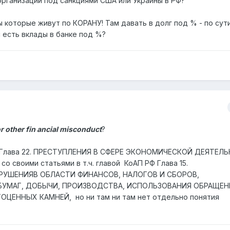
 организаций под санкциями США или Украины в РФ?
ы которые живут по КОРАНУ! Там давать в долг под % - по сут
 есть вклады в банке под %?
r other fin ancial misconduct
?
ел Глава 22. ПРЕСТУПЛЕНИЯ В СФЕРЕ ЭКОНОМИЧЕСКОЙ ДЕЯТЕЛЬ
со своими статьями в т.ч. главой
КоАП РФ Глава 15.
РУШЕНИЯ
В ОБЛАСТИ ФИНАНСОВ, НАЛОГОВ И СБОРОВ,
БУМАГ, ДОБЫЧИ, ПРОИЗВОДСТВА, ИСПОЛЬЗОВАНИЯ
ОБРАЩЕН
ГОЦЕННЫХ КАМНЕЙ
, но ни там ни там нет отдельно понятия