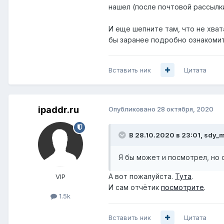
нашел (после почтовой рассылки
И еще шепните там, что не хват
бы заранее подробно ознакомит
Вставить ник
Цитата
ipaddr.ru
Опубликовано
28 октября, 2020
В 28.10.2020 в 23:01,
sdy_
Я бы может и посмотрел, но 
А вот пожалуйста.
Тута
.
VIP
И сам отчётик
посмотрите
.
1.5k
Вставить ник
Цитата