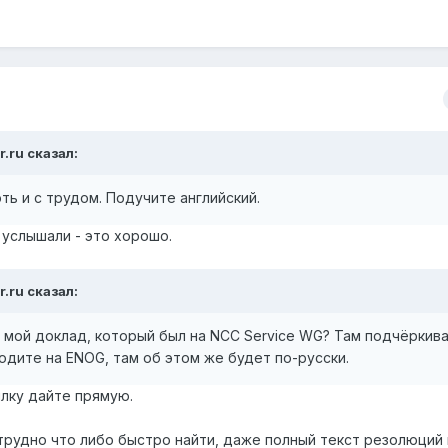
r.ru
сказал:
ть и с трудом. Подучите английский.
о услышали - это хорошо.
r.ru
сказал:
 мой доклад, который был на NCC Service WG? Там подчёркива
ходите на ENOG, там об этом же будет по-русски.
ылку дайте прямую.
трудно что либо быстро найти, даже полный текст резолюций