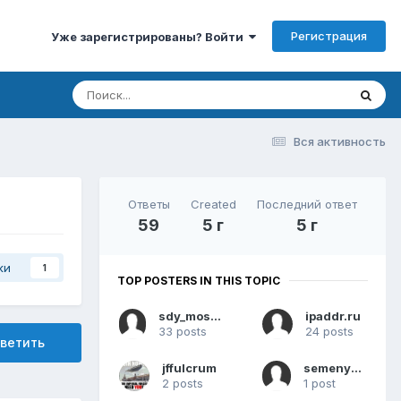
Регистрация
Уже зарегистрированы? Войти
Вся активность
Ответы
Created
Последний ответ
59
5 г
5 г
ки
1
TOP POSTERS IN THIS TOPIC
sdy_moscow
ipaddr.ru
33 posts
24 posts
ветить
jffulcrum
semenyaka
2 posts
1 post