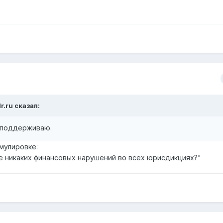
r.ru
сказал:
, поддерживаю.
рмулировке:
де никаких финансовых нарушений во всех юрисдикциях?"