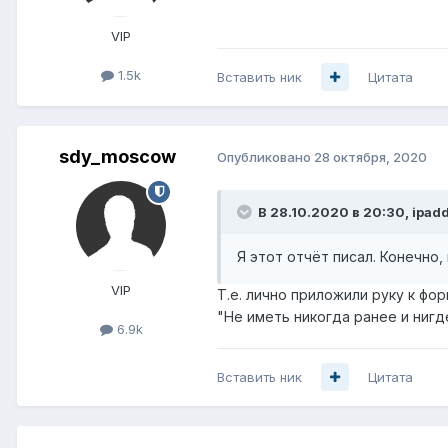
VIP
1.5k
Вставить ник
Цитата
sdy_moscow
Опубликовано
28 октября, 2020
В 28.10.2020 в 20:30,
ipadd
Я этот отчёт писал. Конечно
VIP
Т.е. лично приложили руку к фо
"Не иметь никогда ранее и ниг
6.9k
Вставить ник
Цитата