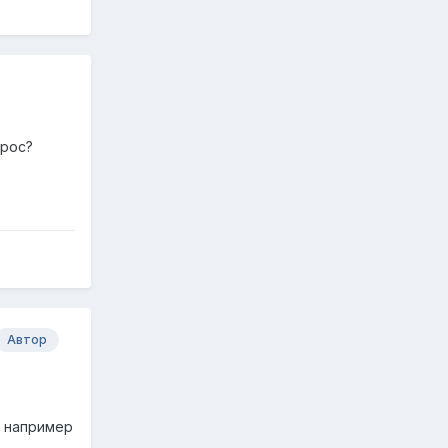
прос?
Автор
, например