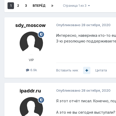
1
2
3
ВПЕРЁД
Страница 1 из 3
sdy_moscow
Опубликовано
28 октября, 2020
Интересно, наверняка кто-то е
3-ю резолюцию поддерживает
VIP
6.9k
Вставить ник
Цитата
ipaddr.ru
Опубликовано
28 октября, 2020
Я этот отчёт писал. Конечно, п
А это не вы сегодня выступали?