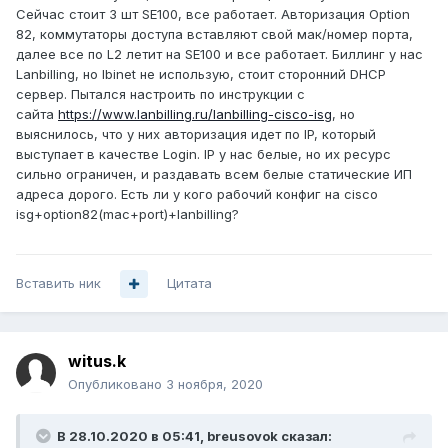
Сейчас стоит 3 шт SE100, все работает. Авторизация Option
82, коммутаторы доступа вставляют свой мак/номер порта,
далее все по L2 летит на SE100 и все работает. Биллинг у нас
Lanbilling, но lbinet не использую, стоит сторонний DHCP
сервер. Пытался настроить по инструкции с
сайта
https://www.lanbilling.ru/lanbilling-cisco-isg
, но
выяснилось, что у них авторизация идет по IP, который
выступает в качестве Login. IP у нас белые, но их ресурс
сильно ограничен, и раздавать всем белые статические ИП
адреса дорого. Есть ли у кого рабочий конфиг на cisco
isg+option82(mac+port)+lanbilling?
Вставить ник
Цитата
witus.k
Опубликовано
3 ноября, 2020
В 28.10.2020 в 05:41,
breusovok
сказал: