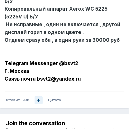
Б/У
Копировальный аппарат Xerox WC 5225
(5225V U) Б/У
Не исправные , один не включается , другой
дисплей горит в одном цвете .
Отдаём сразу оба , в одни руки за 30000 руб
Tеlеgrаm
Mess
еngе
r @bsvt2
Г. Москва
Связь почта bsvt2@
y
an
d
ex.r
u
Вставить ник
Цитата
Join the conversation