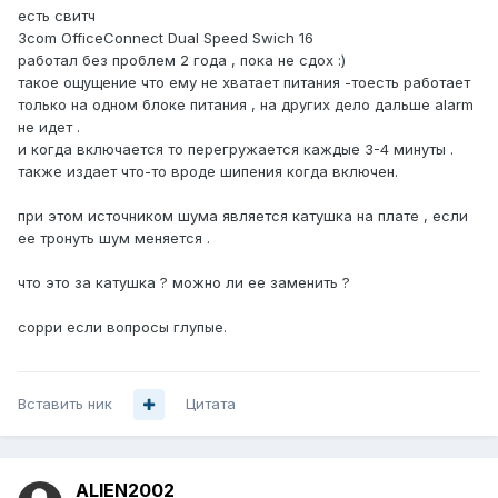
есть свитч
3com OfficeConnect Dual Speed Swich 16
работал без проблем 2 года , пока не cдох :)
такое ощущение что ему не хватает питания -тоесть работает
только на одном блоке питания , на других дело дальше alarm
не идет .
и когда включается то перегружается каждые 3-4 минуты .
также издает что-то вроде шипения когда включен.
при этом источником шума является катушка на плате , если
ее тронуть шум меняется .
что это за катушка ? можно ли ее заменить ?
сорри если вопросы глупые.
Вставить ник
Цитата
ALIEN2002