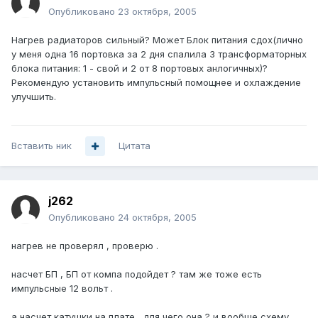
Опубликовано
23 октября, 2005
Нагрев радиаторов сильный? Может Блок питания сдох(лично
у меня одна 16 портовка за 2 дня спалила 3 трансформаторных
блока питания: 1 - свой и 2 от 8 портовых анлогичных)?
Рекомендую установить импульсный помощнее и охлаждение
улучшить.
Вставить ник
Цитата
j262
Опубликовано
24 октября, 2005
нагрев не проверял , проверю .
насчет БП , БП от компа подойдет ? там же тоже есть
импульсные 12 вольт .
а насчет катушки на плате , для чего она ? и вообше схему