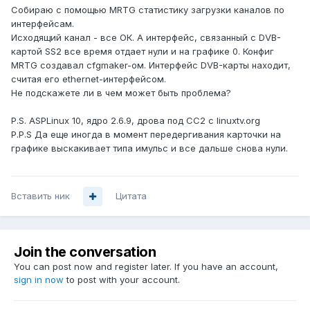
Собираю c помощью MRTG статистику загрузки каналов по
интерфейсам.
Исходящий канал - все ОК. А интерфейс, связанный с DVB-
картой SS2 все время отдает нули и на графике 0. Конфиг
MRTG создавал cfgmaker-ом. Интерфейс DVB-карты находит,
считая его ethernet-интерфейсом.
Не подскажете ли в чем может быть проблема?
P.S. ASPLinux 10, ядро 2.6.9, дрова под СС2 с linuxtv.org
P.P.S Да еще иногда в момент передергивания карточки на
графике выскакивает типа имульс и все дальше снова нули.
Вставить ник
Цитата
Join the conversation
You can post now and register later. If you have an account,
sign in now
to post with your account.