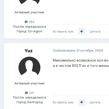
Активный участник
384
Пол:
Не определился
Город:
33 region
Вставить ник
Цитата
Yuz
Опубликовано
21 октября, 2005
Максимально возможное кол-во 
а в чистом 802.11 их и того мен
Активный участник
341
Пол:
Не определился
Город:
Белгород
Вставить ник
Цитата