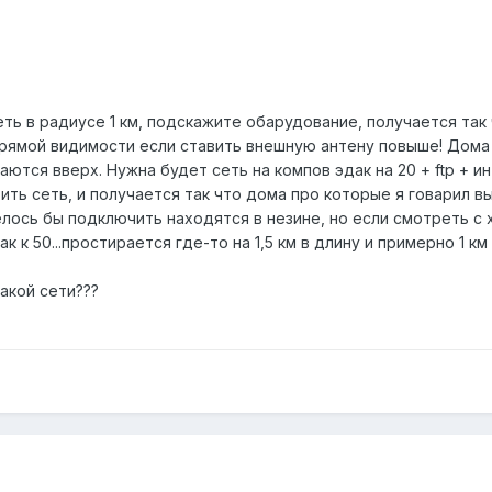
ь в радиусе 1 км, подскажите обарудование, получается так ч
прямой видимости если ставить внешную антену повыше! Дома 
ются вверх. Нужна будет сеть на компов эдак на 20 + ftp + и
ть сеть, и получается так что дома про которые я говарил 
лось бы подключить находятся в незине, но если смотреть с 
 к 50...простирается где-то на 1,5 км в длину и примерно 1 км 
акой сети???