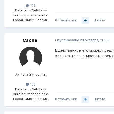
103
Интересы:
Networks
building, manage e.t.c.
Город:
Омск, Россия.
Вставить ник
Цитата
Cache
Опубликовано
23 октября, 2005
Единственное что можно предло
хоть как то спланировать время
Активный участник
103
Интересы:
Networks
building, manage e.t.c.
Город:
Омск, Россия.
Вставить ник
Цитата