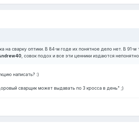
а на сварку оптики. В 84-м годе их понятное дело нет. В 91-м
Andrew40
, совок подох и все эти ценники издаются непонятн
цию написать? :)
оровый сварщик может выдавать по 3 кросса в день" ;)