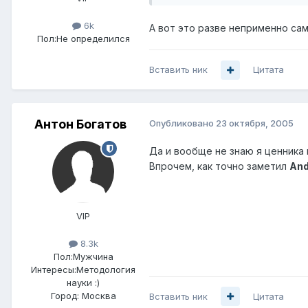
6k
А вот это разве неприменно са
Пол:
Не определился
Вставить ник
Цитата
Антон Богатов
Опубликовано
23 октября, 2005
Да и вообще не знаю я ценника 
Впрочем, как точно заметил
An
VIP
8.3k
Пол:
Мужчина
Интересы:
Методология
науки :)
Город:
Москва
Вставить ник
Цитата