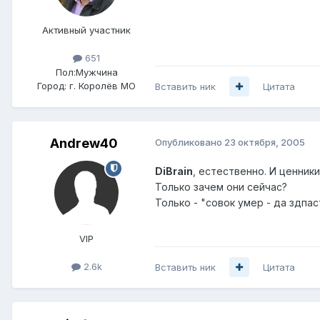
Активный участник
651
Пол:
Мужчина
Город:
г. Королёв МО
Вставить ник
Цитата
Andrew40
Опубликовано
23 октября, 2005
DiBrain
, естественно. И ценники
Только зачем они сейчас?
Только - "совок умер - да здпас
VIP
2.6k
Вставить ник
Цитата