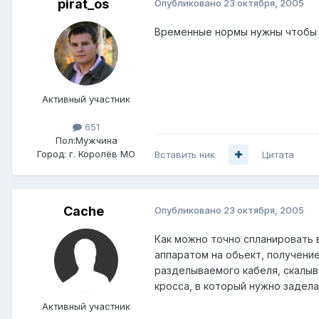
pirat_os
Опубликовано
23 октября, 2005
Временные нормы нужны чтобы хо
Активный участник
651
Пол:
Мужчина
Город:
г. Королёв МО
Вставить ник
Цитата
Cache
Опубликовано
23 октября, 2005
Как можно точно спланировать 
аппаратом на обьект, получение
разделываемого кабеля, скалыва
кросса, в который нужно заделат
Активный участник