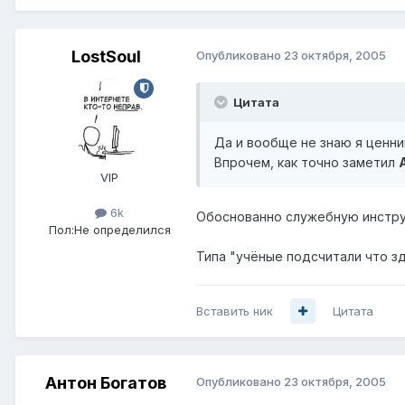
LostSoul
Опубликовано
23 октября, 2005
Цитата
Да и вообще не знаю я ценник
Впрочем, как точно заметил
VIP
6k
Обоснованно служебную инструк
Пол:
Не определился
Типа "учёные подсчитали что зд
Вставить ник
Цитата
Антон Богатов
Опубликовано
23 октября, 2005