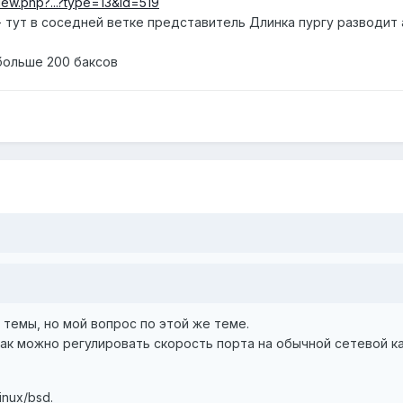
view.php?...?type=13&id=519
- тут в соседней ветке представитель Длинка пургу разводит а
больше 200 баксов
темы, но мой вопрос по этой же теме.
ак можно регулировать скорость порта на обычной сетевой к
inux/bsd.