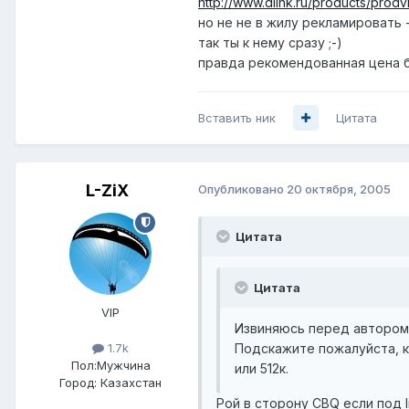
http://www.dlink.ru/products/prod
но не не в жилу рекламировать 
так ты к нему сразу ;-)
правда рекомендованная цена 
Вставить ник
Цитата
L-ZiX
Опубликовано
20 октября, 2005
Цитата
Цитата
VIP
Извиняюсь перед автором 
Подскажите пожалуйста, к
1.7k
Пол:
Мужчина
или 512к.
Город:
Казахстан
Рой в сторону CBQ если под l