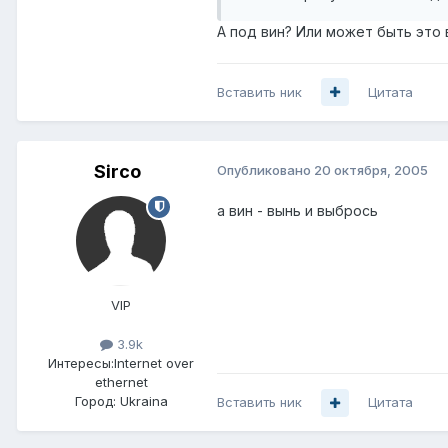
А под вин? Или может быть это
Вставить ник
Цитата
Sirco
Опубликовано
20 октября, 2005
а вин - вынь и выбрось
VIP
3.9k
Интересы:
Internet over
ethernet
Город:
Ukraina
Вставить ник
Цитата