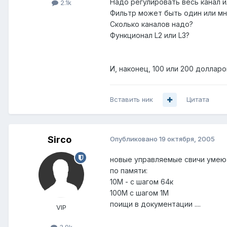
Надо регулировать весь канал 
2.1k
Фильтр может быть один или мн
Сколько каналов надо?
Функционал L2 или L3?
И, наконец, 100 или 200 доллар
Вставить ник
Цитата
Sirco
Опубликовано
19 октября, 2005
новые управляемые свичи умею
по памяти:
10М - с шагом 64к
100М с шагом 1М
поищи в документации ....
VIP