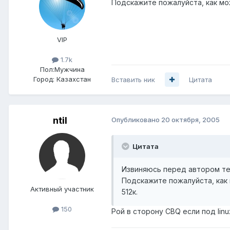
Подскажите пожалуйста, как мо
VIP
1.7k
Пол:
Мужчина
Город:
Казахстан
Вставить ник
Цитата
ntil
Опубликовано
20 октября, 2005
Цитата
Извиняюсь перед автором тем
Подскажите пожалуйста, как 
Активный участник
512к.
150
Рой в сторону CBQ если под linu