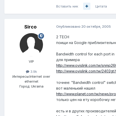
Вставить ник
Цитата
Sirco
Опубликовано
20 октября, 2005
2 TECH
поищи на Google приблизительн
Bandwidth control for each port in
для примера
VIP
http://www.ovislink.com.tw/snmp26
http://www.ovislink.com.tw/2402gt.
3.9k
Интересы:
Internet over
ethernet
точнее: "Bandwidth control" switc
Город:
Ukraina
вот маленький нашел
http://www.planet.com.tw/news/p
только цен на ету коробочку н
есть и в других производителе