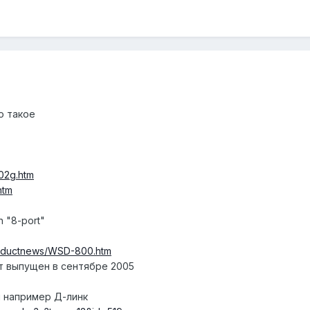
о такое
02g.htm
htm
h "8-port"
roductnews/WSD-800.htm
ет выпущен в сентябре 2005
й например Д-линк