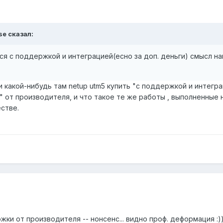
se
сказал:
я с поддержкой и интеграцией(есно за доп. деньги) смысл н
и какой-нибудь там netup utm5 купить "с поддержкой и интег
" от производителя, и что такое те же работы , выполненны
стве.
жки от производителя -- нонсенс... видно проф. деформация
:)