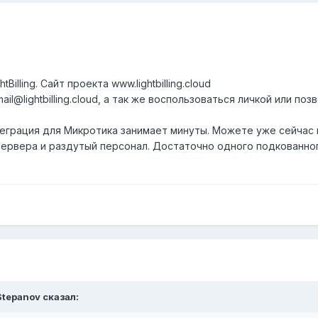
illing. Сайт проекта www.lightbilling.cloud
il@lightbilling.cloud, а так же воспользоваться личкой или поз
теграция для Микротика занимает минуты. Можете уже сейчас 
ервера и раздутый персонал. Достаточно одного подкованного
Stepanov
сказал: