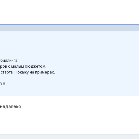
биллинга.
еров с малым бюджетом.
 старта. Покажу на примерах.
8 8
 недалеко