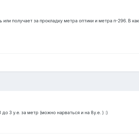
ь или получает за прокладку метра оптики и метра п-296. В ка
о 3 у.е. за метр (можно нарваться и на 8у.е. ) :)