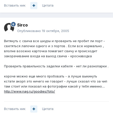
Вставить ник
Цитата
Sirco
Опубликовано
19 октября, 2005
Витянуть с свича все шнуры и проверить не пробит ли порт -
светяться лапочки одного и з портов . Если все нормально ,
вполне возожно карточка помагает свичу и происходит
закорачивание входа на выход свича - кроснаводка
Проверить правильность заделки кабеля - нет ли разнопарки .
короче можно еще много пробовать - а лучше выкинуть
кстати акорп это ничего не говорит - лучше сказал что за чип
там стоит или показал на фотографии какой у тебя именно....
http://www.nag.ru/goodies/foto/
Вставить ник
Цитата