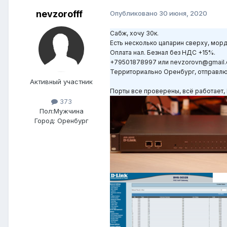
nevzorofff
Опубликовано
30 июня, 2020
Сабж, хочу 30к.
Есть несколько цапарин сверху, морд
Оплата нал. Безнал без НДС +15%.
+79501878997 или nevzorovn@gmail
Территориально Оренбург, отправлю 
Активный участник
Порты все проверены, всё работает, 
373
Пол:
Мужчина
Город:
Оренбург