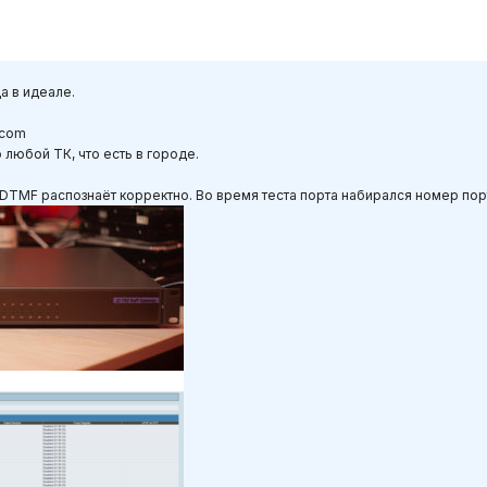
а в идеале.
.com
любой ТК, что есть в городе.
DTMF распознаёт корректно. Во время теста порта набирался номер порт