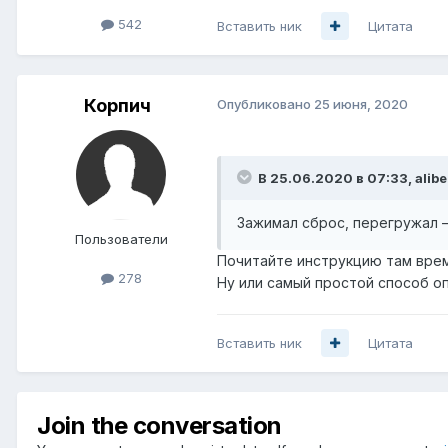
542
Вставить ник
Цитата
Корпич
Опубликовано
25 июня, 2020
В 25.06.2020 в 07:33,
alib
Зажимал сброс, перегружал —
Пользователи
Почитайте инструкцию там врем
278
Ну или самый простой способ о
Вставить ник
Цитата
Join the conversation