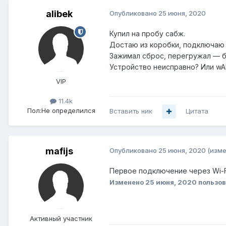
alibek
Опубликовано
25 июня, 2020
Купил на пробу сабж.
Достаю из коробки, подключаю к
Зажимал сброс, перегружал — б
Устройство неисправно? Или wA
VIP
11.4k
Пол:
Не определился
Вставить ник
Цитата
mafijs
Опубликовано
25 июня, 2020
(изме
Первое подключениe через Wi-F
Изменено
25 июня, 2020
пользов
Активный участник