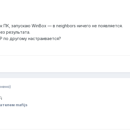
 ПК, запускаю WinBox — в neighbors ничего не появляется.
ез результата.
P по другому настраивается?
нено)
i
ателем mafijs