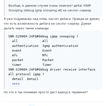
Вообще, в данном случае очень поможет дебаг IGMP
Snooping (debug igmp snooping all) на сислог-сервер.
Я уже подумываю над этим, насчет дебага. Правда не думал,
что есть возможность дебага на сислог-сервер. Думал
делать через такие команды:
SNR-S2990X-24FQ#debug igmp snooping ?

  all             All

  authentication  Igmp authentication

  event           Event

  mfc             Mfc

  packet          Packet

  timer           Timer

SNR-S2990X-24FQ#debug driver receive interface 
all protocol igmp ?

  detail  Detail

<cr>
Но это я так понимаю просто даст вывод в терминал?