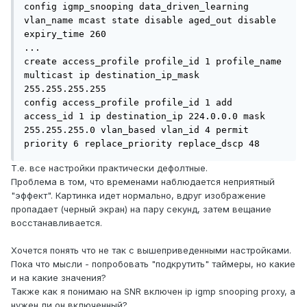
config igmp_snooping data_driven_learning 
vlan_name mcast state disable aged_out disable 
expiry_time 260

...

create access_profile profile_id 1 profile_name 
multicast ip destination_ip_mask 
255.255.255.255

config access_profile profile_id 1 add 
access_id 1 ip destination_ip 224.0.0.0 mask 
255.255.255.0 vlan_based vlan_id 4 permit 
priority 6 replace_priority replace_dscp 48
Т.е. все настройки практически дефолтные.
Проблема в том, что временами наблюдается неприятный
"эффект". Картинка идет нормально, вдруг изображение
пропадает (черный экран) на пару секунд, затем вещание
восстанавливается.
Хочется понять что не так с вышеприведенными настройками.
Пока что мысли - попробовать "подкрутить" таймеры, но какие
и на какие значения?
Также как я понимаю на SNR включен ip igmp snooping proxy, а
нужен ли он включенный?