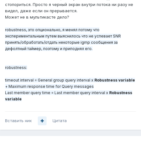
стопориться. Просто я черный экран внутри потока ни разу не
видел, даже если он прерывается.
Может не в мультикасте дело?
robustness, это опционально, я менял потому что
экспериментальным путем выяснилось что не успевает SNR
принять/обработать/отдать некоторые igmp сообщения за
дефолтный таймер, поэтому и приподнял его.
robustness:
timeout interval = General group query interval x
Robustness variable
+ Maximum response time for Query messages
Last member query time = Last member query interval x
Robustness
variable
Вставить ник
Цитата