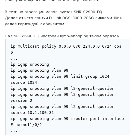
В сети на агрегации используется SNR-S2990-FQ.
Далее от него свитчи D-Link DGS-3000-28SC линками 10г и
далее гирляндой к абонентам.
На SNR-S2990-FQ настроен igmp-snooping таким образом:
ip multicast policy 0.0.0.0/0 224.0.0.0/24 cos 
6

...

ip igmp snooping

ip igmp snooping vlan 99

ip igmp snooping vlan 99 limit group 1024 
source 1024

ip igmp snooping vlan 99 l2-general-querier

ip igmp snooping vlan 99 l2-general-querier-
version 2

ip igmp snooping vlan 99 l2-general-querier-
source 10.1.100.31

ip igmp snooping vlan 99 mrouter-port interface 
Ethernet1/0/2

...