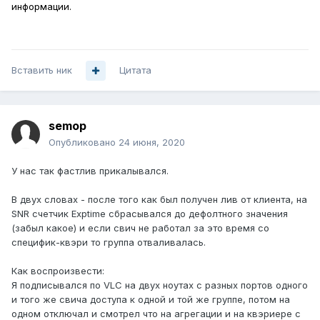
информации.
Вставить ник
Цитата
semop
Опубликовано
24 июня, 2020
У нас так фастлив прикалывался.
В двух словах - после того как был получен лив от клиента, на
SNR счетчик Exptime сбрасывался до дефолтного значения
(забыл какое) и если свич не работал за это время со
специфик-квэри то группа отваливалась.
Как воспроизвести:
Я подписывался по VLC на двух ноутах с разных портов одного
и того же свича доступа к одной и той же группе, потом на
одном отключал и смотрел что на агрегации и на квэриере с