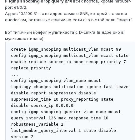
и
igmp snooping drop query
для всех портов, кроме mrouter-
port e1/0/2.
Адрес 10.1.100.31 - это адрес самого SNR, который является
querier'ом, остальные свитчи на сети его в этой роли "видят".
Вот типичный конфиг мультикаста с D-Link'а (в ядре оно в
мультикаст-влане):
create igmp_snooping multicast_vlan mcast 99

config igmp_snooping multicast_vlan mcast state 
enable replace_source_ip none remap_priority 7 
replace_priority

...

config igmp_snooping vlan_name mcast 
topology_changes_notification ignore fast_leave 
disable report_suppression disable 
suppression_time 10 proxy_reporting state 
disable source_ip 0.0.0.0

config igmp_snooping querier vlan_name mcast 
query_interval 125 max_response_time 10 
robustness_variable 2 
last_member_query_interval 1 state disable 
version 2
