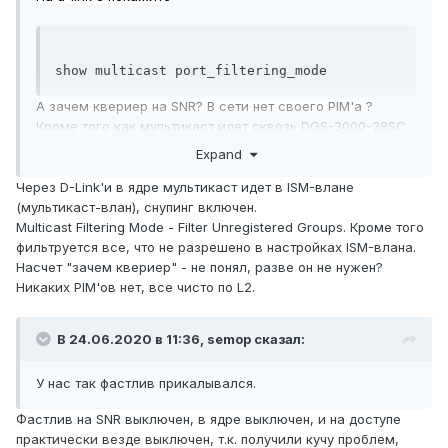
show multicast port_filtering_mode
А зачем квериер на SNR? В сети нет своего PIM'а ?
Кроме того как мультикаст идет сквозь DGS-3000-28SC
(снупинг? просто тэгированный влан транзитом?) ?
Expand
Косяки могут быть и в прошивке домовых свитчей (Это ж
делинк, решается подбором только). В общем мало
Через D-Link'и в ядре мультикаст идет в ISM-влане
информации.
(мультикаст-влан), снупинг включен.
Multicast Filtering Mode - Filter Unregistered Groups. Кроме того
фильтруется все, что не разрешено в настройках ISM-влана.
Насчет "зачем квериер" - не понял, разве он не нужен?
Никаких PIM'ов нет, все чисто по L2.
В 24.06.2020 в 11:36,
semop
сказал:
У нас так фастлив прикалывался.
Фастлив на SNR выключен, в ядре выключен, и на доступе
практически везде выключен, т.к. получили кучу проблем,