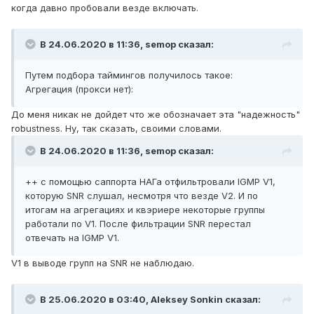
когда давно пробовали везде включать.
В 24.06.2020 в 11:36,
semop
сказал:
Путем подбора таймингов получилось такое:
Агрегация (прокси нет):
До меня никак не дойдет что же обозначает эта "надежность"
robustness. Ну, так сказать, своими словами.
В 24.06.2020 в 11:36,
semop
сказал:
++ с помощью саппорта НАГа отфильтровали IGMP V1,
которую SNR слушал, несмотря что везде V2. И по
итогам на агрегациях и квэриере некоторые группы
работали по V1. После фильтрации SNR перестал
отвечать на IGMP V1.
V1 в выводе групп на SNR не наблюдаю.
В 25.06.2020 в 03:40,
Aleksey Sonkin
сказал: