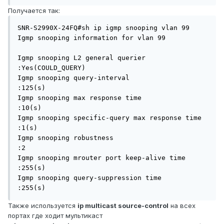
Получается так:
SNR-S2990X-24FQ#sh ip igmp snooping vlan 99

Igmp snooping information for vlan 99

Igmp snooping L2 general querier                  
:Yes(COULD_QUERY)

Igmp snooping query-interval                      
:125(s)

Igmp snooping max response time                   
:10(s)

Igmp snooping specific-query max response time    
:1(s)

Igmp snooping robustness                          
:2

Igmp snooping mrouter port keep-alive time        
:255(s)

Igmp snooping query-suppression time              
:255(s)
Также используется
ip multicast source-control
на всех
портах где ходит мультикаст