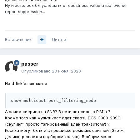
Ну и хотелось бы услышать о robustness value и включения
report suppression...
Вставить ник
Цитата
passer
Опубликовано
23 июня, 2020
На d-link'е покажите
show multicast port_filtering_mode
А зачем квериер на SNR? В сети нет своего PIM'а ?
Кроме того как мультикаст идет сквозь DGS-3000-28SC
(снупинг? просто тэгированный влан транзитом?) ?
Косяки могут быть и в прошивке домовых свитчей (Это ж
делинк, решается подбором только). В общем мало