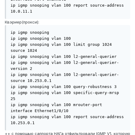
ip igmp snooping vlan 100 report source-address 
10.0.11.1
Квэриер(прокси):
ip igmp snooping

ip igmp snooping vlan 100

ip igmp snooping vlan 100 limit group 1024 
source 1024

ip igmp snooping vlan 100 l2-general-querier

ip igmp snooping vlan 100 l2-general-querier-
version 2

ip igmp snooping vlan 100 l2-general-querier-
source 10.253.0.1

ip igmp snooping vlan 100 query-robustness 3

ip igmp snooping vlan 100 specific-query-mrsp 
25

ip igmp snooping vlan 100 mrouter-port 
interface Ethernet1/0/10

ip igmp snooping vlan 100 report source-address 
10.253.0.1
++ с помощью саппорта НАГа отфильтровали IGMP V1, которую