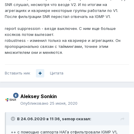
SNR слушал, несмотря что везде V2. И по итогам на
агрегациях и квэриере некоторые группы работали по V1.
После фильтрации SNR перестал отвечать на IGMP V1.
report suppression - везде выключен. С ним еще больше
косяков потом вылезает.
robustness - изменил только на квэриере и агрегациях. Он
пропорционально связан с таймингами, точнее этим
множителем они и меняются.
Вставить ник
Цитата
Aleksey Sonkin
Опубликовано
25 июня, 2020
В 24.06.2020 в 11:36,
semop
сказал:
++ с помощью саппорта НАГа отфильтровали IGMP V1,