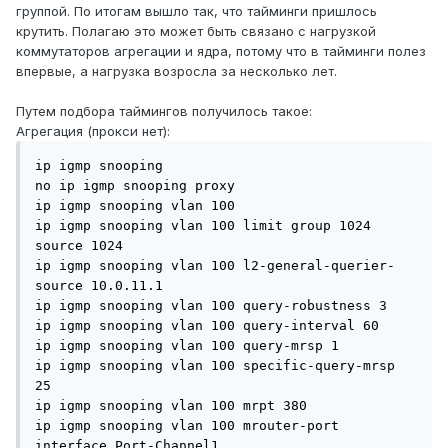
группой. По итогам вышло так, что тайминги пришлось
крутить. Полагаю это может быть связано с нагрузкой
коммутаторов агрегации и ядра, потому что в тайминги полез
впервые, а нагрузка возросла за несколько лет.
Путем подбора таймингов получилось такое:
Агрегация (прокси нет):
ip igmp snooping

no ip igmp snooping proxy

ip igmp snooping vlan 100

ip igmp snooping vlan 100 limit group 1024 
source 1024

ip igmp snooping vlan 100 l2-general-querier-
source 10.0.11.1

ip igmp snooping vlan 100 query-robustness 3

ip igmp snooping vlan 100 query-interval 60

ip igmp snooping vlan 100 query-mrsp 1

ip igmp snooping vlan 100 specific-query-mrsp 
25

ip igmp snooping vlan 100 mrpt 380

ip igmp snooping vlan 100 mrouter-port 
interface Port-Channel1
