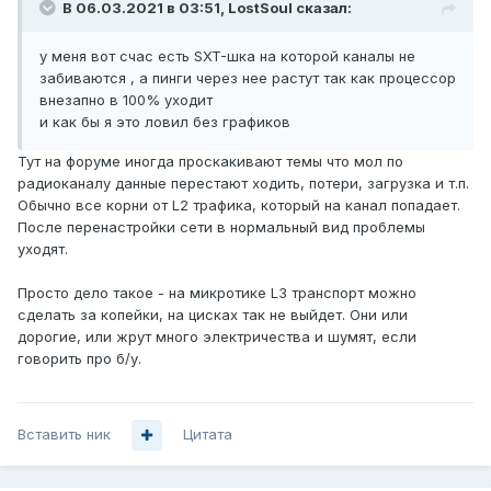
В 06.03.2021 в 03:51,
LostSoul
сказал:
у меня вот счас есть SXT-шка на которой каналы не
забиваются , а пинги через нее растут так как процессор
внезапно в 100% уходит
и как бы я это ловил без графиков
Тут на форуме иногда проскакивают темы что мол по
радиоканалу данные перестают ходить, потери, загрузка и т.п.
Обычно все корни от L2 трафика, который на канал попадает.
После перенастройки сети в нормальный вид проблемы
уходят.
Просто дело такое - на микротике L3 транспорт можно
сделать за копейки, на цисках так не выйдет. Они или
дорогие, или жрут много электричества и шумят, если
говорить про б/у.
Вставить ник
Цитата