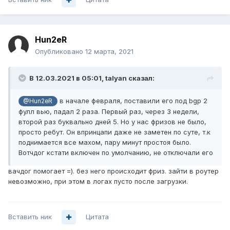
Hun2eR
Опубликовано
12 марта, 2021
В 12.03.2021 в 05:01,
talyan
сказал:
в начале февраля, поставили его под bgp 2
@Hun2eR
фулл вью, падал 2 раза. Первый раз, через 3 недели,
второй раз буквально дней 5. Но у нас фризов не было,
просто ребут. Он впринцапи даже не заметен по суте, т.к
поднимается все махом, пару минут простоя было.
Вотчдог кстати включен по умолчанию, не отключали его
вачдог помогает =). без него происходит фриз. зайти в роутер
невозможно, при этом в логах пусто после загрузки.
Вставить ник
Цитата