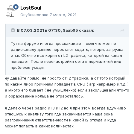
LostSoul
Опубликовано
7 марта, 2021
В 07.03.2021 в 07:30,
Saab95
сказал:
Тут на форуме иногда проскакивают темы что мол по
радиоканалу данные перестают ходить, потери, загрузка
и т.п. Обычно все корни от L2 трафика, который на канал
попадает. После перенастройки сети в нормальный вид
проблемы уходят.
ну давайте прямо, не просто от l2 трафика, а от того который
по каким либо причинам попадает в CPU ( arp например и.т.д. )
а много его бывает ( не умышленно) если закольцевали что-то
и образование кольца не отработалось.
я делаю через радио и l3 и l2 но я при этом всегда вдумчиво
отношусь к анализу того где заканчивается наша зона
разграничения ответственности и какой l2 откуда и куда
может попасть в каких количестах