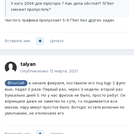
У кого 2004 для mpls/vpls ? Как дела обстоят? 5Гбит
сможет пропустить?
Чистого трафика пропускает 5-6 Гбит без других задач.
Вставить ник
Цитата
talyan
Опубликовано
12 марта, 2021
в начале февраля, поставили его под bgp 2 фулл
@Hun2eR
вью, падал 2 раза. Первый раз, через 3 недели, второй раз
буквально дней 5. Но у нас фризов не было, просто ребут. Он
впринцапи даже не заметен по суте, т.к поднимается все
махом, пару минут простоя было. Вотчдог кстати включен по
умолчанию, не отключали его
Вставить ник
Цитата