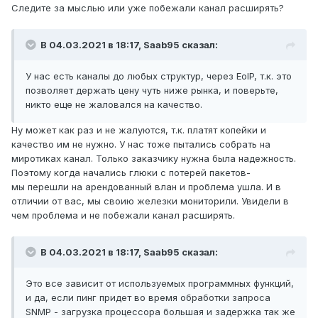
Следите за мыслью или уже побежали канал расширять?
В 04.03.2021 в 18:17,
Saab95
сказал:
У нас есть каналы до любых структур, через EoIP, т.к. это
позволяет держать цену чуть ниже рынка, и поверьте,
никто еще не жаловался на качество.
Ну может как раз и не жалуются, т.к. платят копейки и
качество им не нужно. У нас тоже пытались собрать на
миротиках канал. Только заказчику нужна была надежность.
Поэтому когда начались глюки с потерей пакетов-
мы перешли на арендованный влан и проблема ушла. И в
отличии от вас, мы своию железки мониторили. Увидели в
чем проблема и не побежали канал расширять.
В 04.03.2021 в 18:17,
Saab95
сказал:
Это все зависит от используемых программных функций,
и да, если пинг придет во время обработки запроса
SNMP - загрузка процессора большая и задержка так же