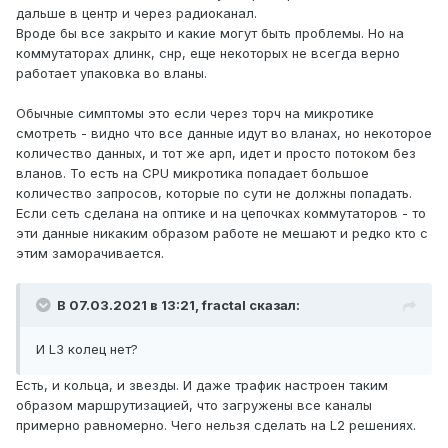
дальше в центр и через радиоканал.
Вроде бы все закрыто и какие могут быть проблемы. Но на
коммутаторах длинк, снр, еще некоторых не всегда верно
работает упаковка во вланы.
Обычные симптомы это если через торч на микротике
смотреть - видно что все данные идут во вланах, но некоторое
количество данных, и тот же арп, идет и просто потоком без
вланов. То есть на CPU микротика попадает большое
количество запросов, которые по сути не должны попадать.
Если сеть сделана на оптике и на цепочках коммутаторов - то
эти данные никаким образом работе не мешают и редко кто с
этим заморачивается.
В 07.03.2021 в 13:21,
fractal
сказал:
И L3 колец нет?
Есть, и кольца, и звезды. И даже трафик настроен таким
образом маршрутизацией, что загружены все каналы
примерно равномерно. Чего нельзя сделать на L2 решениях.