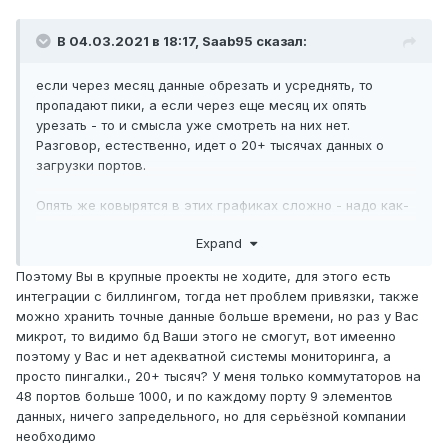
В 04.03.2021 в 18:17,
Saab95
сказал:
если
через месяц данные обрезать и усреднять, то
пропадают пики, а если
через еще месяц их опять
урезать - то и смысла уже смотреть на них нет.
Разговор, естественно, идет о 20+ тысячах данных
о
загрузки портов.
Опять же ковырятся в этих графиках сложно - надо как
-
то привязать их к порту или абоненту, вообще не удобно.
Expand
Поэтому Вы в крупные проекты не ходите, для этого есть
интеграции с биллингом, тогда нет проблем привязки, также
можно хранить точные данные больше времени, но раз у Вас
микрот, то видимо бд Ваши этого не смогут, вот имеенно
поэтому у Вас и нет адекватной системы мониторинга, а
просто пингалки., 20+ тысяч? У меня только коммутаторов на
48 портов больше 1000, и по каждому порту 9 элементов
данных, ничего запредельного, но для серьёзной компании
необходимо