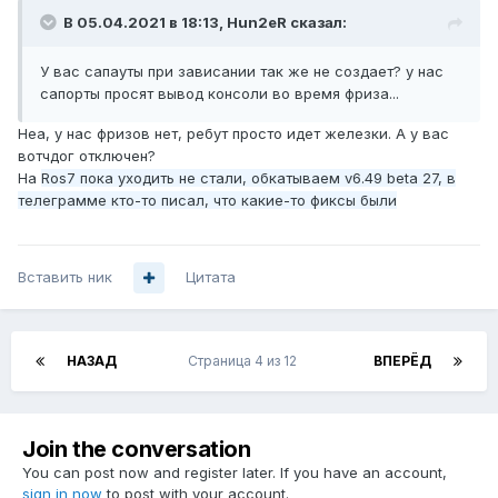
В 05.04.2021 в 18:13,
Hun2eR
сказал:
У вас сапауты при зависании так же не создает? у нас
сапорты просят вывод консоли во время фриза...
Неа, у нас фризов нет, ребут просто идет железки. А у вас
вотчдог отключен?
На
Ros7 пока уходить не стали, обкатываем v6.49 beta 27, в
телеграмме кто-то писал, что какие-то фиксы были
Вставить ник
Цитата
НАЗАД
Страница 4 из 12
ВПЕРЁД
Join the conversation
You can post now and register later. If you have an account,
sign in now
to post with your account.