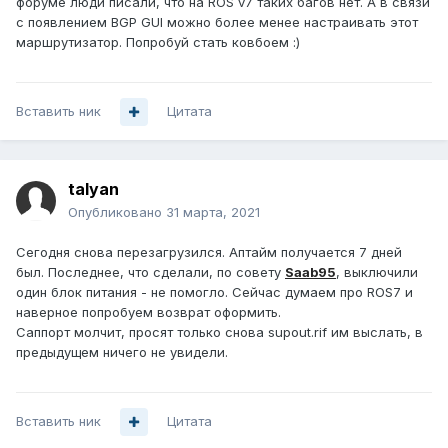
форуме люди писали, что на ROS v7 таких багов нет. А в связи
с появлением BGP GUI можно более менее настраивать этот
маршрутизатор. Попробуй стать ковбоем
:)
Вставить ник
Цитата
talyan
Опубликовано
31 марта, 2021
Сегодня снова перезагрузился. Аптайм получается 7 дней
был. Последнее, что сделали, по совету
Saab95
, выключили
один блок питания - не помогло. Сейчас думаем про ROS7 и
наверное попробуем возврат оформить.
Саппорт молчит, просят только снова supout.rif им выслать, в
предыдущем ничего не увидели.
Вставить ник
Цитата