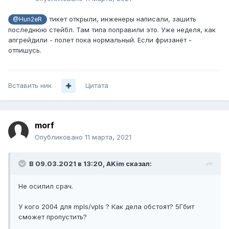
тикет открыли, инженеры написали, зашить
@Hun2eR
последнюю стейбл. Там типа поправили это. Уже неделя, как
апгрейдили - полет пока нормальный. Если фризанёт -
отпишусь.
Вставить ник
Цитата
morf
Опубликовано
11 марта, 2021
В 09.03.2021 в 13:20,
AKim
сказал:
Не осилил срач.
У кого 2004 для mpls/vpls ? Как дела обстоят? 5Гбит
сможет пропустить?