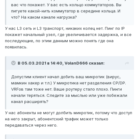
вас что покажет. У вас есть кольцо коммутаторов. Вы
пигуете какой-нить коммутатор в середине кольца. И
что? На каком канале нагрузка?
У нас L3 сеть и L3 транспорт, никаких колец нет. Пинг по IP
покажет начальный узел, где увеличивается задержка, и все
последующие, по этим данным можно понять где она
появилась.
В 05.03.2021 в 14:40,
VolanD666
сказал:
Допустим клиент начал добить ваш микротик (вирус,
мамкин хакер и т.п.) У микротика нет разделения CP/DP.
VRFов там тоже нет. Ваше роутеру стало плохо. Пинги
начали теряться. Следите за мыслью или уже побежали
канал расширять?
У нас абоненты не могут долбить микротик, потому что доступ
на него закрыт, абонентский трафик может только
передаваться через него.