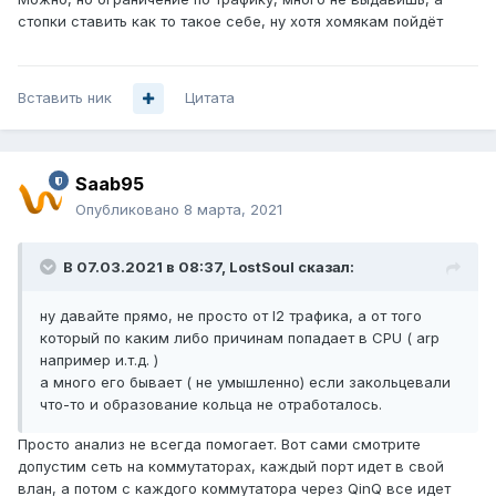
стопки ставить как то такое себе, ну хотя хомякам пойдёт
Вставить ник
Цитата
Saab95
Опубликовано
8 марта, 2021
В 07.03.2021 в 08:37,
LostSoul
сказал:
ну давайте прямо, не просто от l2 трафика, а от того
который по каким либо причинам попадает в CPU ( arp
например и.т.д. )
а много его бывает ( не умышленно) если закольцевали
что-то и образование кольца не отработалось.
Просто анализ не всегда помогает. Вот сами смотрите
допустим сеть на коммутаторах, каждый порт идет в свой
влан, а потом с каждого коммутатора через QinQ все идет