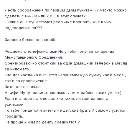
- есть соображения по первым двум пунктам??? Что-то можно
сделать с Ви-Фи или хDSL в этих случаях?
- какие ещё существуют реальные варианты мне к ним
подсоединиться???
Заранее большое спасибо
Решаемо с телефонистами.Но у тебя получается аренда
Межстанционого Соединения.
Орентироавочно стоит как за один домашний телефон в месяц
за километр.
Что для частника выльется неприемлемую сумму как в месяц
так и за проключение.
Зато все легально.
А вифи .Ну тут зависит сколько в твем районе таких умных:)
Если в створе есть несколько таких линков да еше с
усилками.
То тебе придется и антены не детские брать.И самому усилки
городить.
Не проше к ним по дайлу соединятся ?