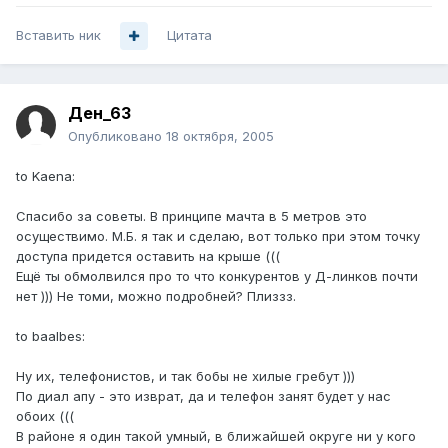
Вставить ник
Цитата
Ден_63
Опубликовано
18 октября, 2005
to Kaena:
Спасибо за советы. В принципе мачта в 5 метров это
осуществимо. М.Б. я так и сделаю, вот только при этом точку
доступа придется оставить на крыше (((
Ещё ты обмолвился про то что конкурентов у Д-линков почти
нет ))) Не томи, можно подробней? Плиззз.
to baalbes:
Ну их, телефонистов, и так бобы не хилые гребут )))
По диал апу - это изврат, да и телефон занят будет у нас
обоих (((
В районе я один такой умный, в ближайшей округе ни у кого