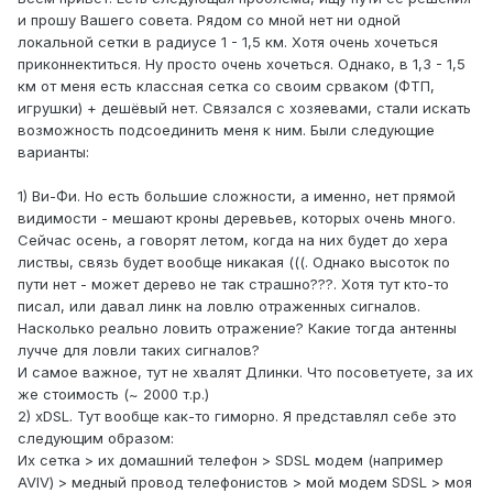
и прошу Вашего совета. Рядом со мной нет ни одной
локальной сетки в радиусе 1 - 1,5 км. Хотя очень хочеться
приконнектиться. Ну просто очень хочеться. Однако, в 1,3 - 1,5
км от меня есть классная сетка со своим срваком (ФТП,
игрушки) + дешёвый нет. Связался с хозяевами, стали искать
возможность подсоединить меня к ним. Были следующие
варианты:
1) Ви-Фи. Но есть большие сложности, а именно, нет прямой
видимости - мешают кроны деревьев, которых очень много.
Сейчас осень, а говорят летом, когда на них будет до хера
листвы, связь будет вообще никакая (((. Однако высоток по
пути нет - может дерево не так страшно???. Хотя тут кто-то
писал, или давал линк на ловлю отраженных сигналов.
Насколько реально ловить отражение? Какие тогда антенны
лучче для ловли таких сигналов?
И самое важное, тут не хвалят Длинки. Что посоветуете, за их
же стоимость (~ 2000 т.р.)
2) хDSL. Тут вообще как-то гиморно. Я представлял себе это
следующим образом:
Их сетка > их домашний телефон > SDSL модем (например
AVIV) > медный провод телефонистов > мой модем SDSL > моя