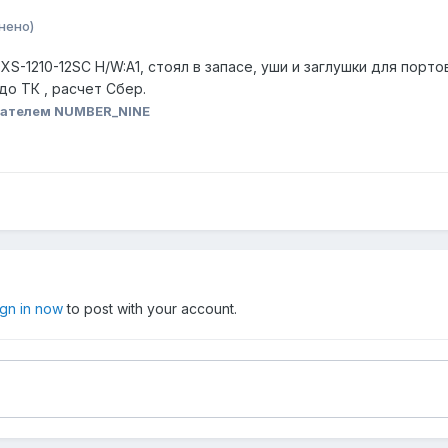
нено)
S-1210-12SC H/W:А1, стоял в запасе, уши и заглушки для портов
о ТК , расчет Сбер.
вателем NUMBER_NINE
ign in now
to post with your account.