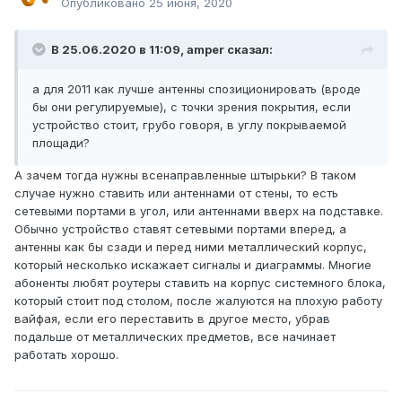
Опубликовано
25 июня, 2020
В 25.06.2020 в 11:09,
amper
сказал:
а для 2011 как лучше антенны спозиционировать (вроде
бы они регулируемые), с точки зрения покрытия, если
устройство стоит, грубо говоря, в углу покрываемой
площади?
А зачем тогда нужны всенаправленные штырьки? В таком
случае нужно ставить или антеннами от стены, то есть
сетевыми портами в угол, или антеннами вверх на подставке.
Обычно устройство ставят сетевыми портами вперед, а
антенны как бы сзади и перед ними металлический корпус,
который несколько искажает сигналы и диаграммы. Многие
абоненты любят роутеры ставить на корпус системного блока,
который стоит под столом, после жалуются на плохую работу
вайфая, если его переставить в другое место, убрав
подальше от металлических предметов, все начинает
работать хорошо.