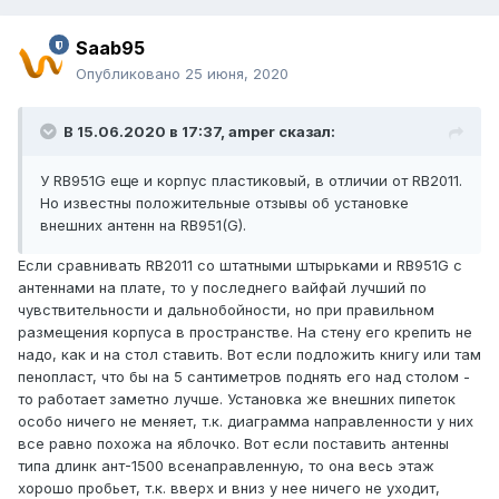
Saab95
Опубликовано
25 июня, 2020
В 15.06.2020 в 17:37,
amper
сказал:
У RB951G еще и корпус пластиковый, в отличии от RB2011.
Но известны положительные отзывы об установке
внешних антенн на RB951(G).
Если сравнивать RB2011 со штатными штырьками и RB951G с
антеннами на плате, то у последнего вайфай лучший по
чувствительности и дальнобойности, но при правильном
размещения корпуса в пространстве. На стену его крепить не
надо, как и на стол ставить. Вот если подложить книгу или там
пенопласт, что бы на 5 сантиметров поднять его над столом -
то работает заметно лучше. Установка же внешних пипеток
особо ничего не меняет, т.к. диаграмма направленности у них
все равно похожа на яблочко. Вот если поставить антенны
типа длинк ант-1500 всенаправленную, то она весь этаж
хорошо пробьет, т.к. вверх и вниз у нее ничего не уходит,