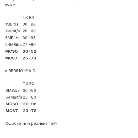
хуже
TX
RX
1MBit/s
30
-96
11MBit/s
28
-80
6MBit/s
30
-96
54MBit/s
27
-80
MCS0
30
-92
MCS7
25
-73
в RB951G-2HnD
TX
RX
6MBit/s
30
-96
54MBit/s
25
-80
MCS0
30
-96
MCS7
23
-78
Ошибка или реально так?