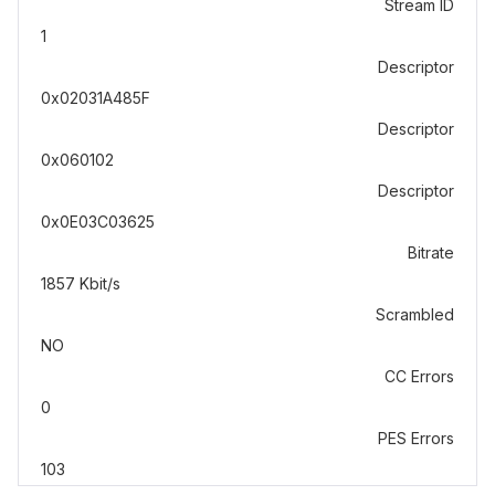
Stream ID
1
Descriptor
0x02031A485F
Descriptor
0x060102
Descriptor
0x0E03C03625
Bitrate
1857 Kbit/s
Scrambled
NO
CC Errors
0
PES Errors
103