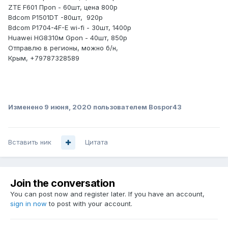
ZTE F601 Пpon - 60шт, цена 800р
Bdcom P1501DT -80шт, 920р
Bdcom Р1704-4F-E wi-fi - 30шт, 1400р
Huawei HG8310м Gpon - 40шт, 850р
Отправлю в регионы, можно б/н,
Крым, +79787328589
Изменено
9 июня, 2020
пользователем Bospor43
Вставить ник
Цитата
Join the conversation
You can post now and register later. If you have an account,
sign in now
to post with your account.