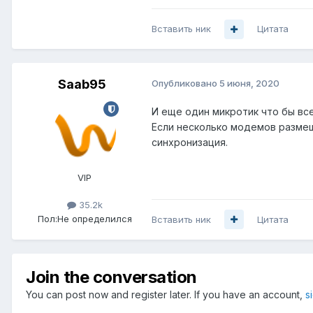
Вставить ник
Цитата
Saab95
Опубликовано
5 июня, 2020
И еще один микротик что бы все
Если несколько модемов размещ
синхронизация.
VIP
35.2k
Пол:
Не определился
Вставить ник
Цитата
Join the conversation
You can post now and register later. If you have an account,
s