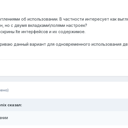
лениями об использовании. В частности интересует как выгля
н, но с двумя вкладками\полями настроек?
скрины lte интерфейсов и их содержимое.
иваю данный вариант для одновременного использования дву
нено)
nix
сказал:
ании