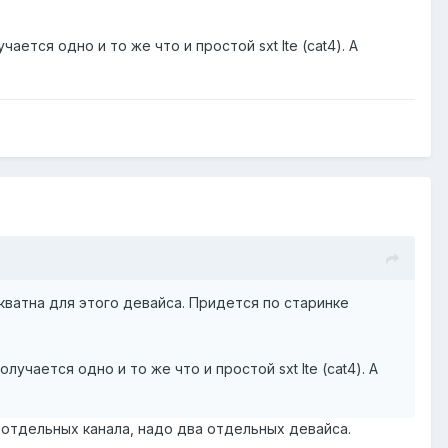
ется одно и то же что и простой sxt lte (cat4). А
кватна для этого девайса. Придется по старинке
учается одно и то же что и простой sxt lte (cat4). А
 отдельных канала, надо два отдельных девайса.