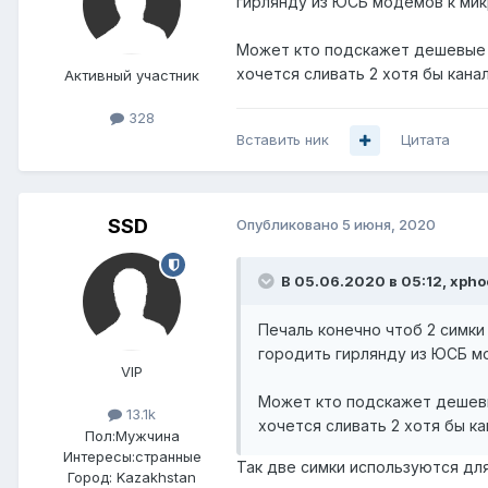
гирлянду из ЮСБ модемов к мик
Может кто подскажет дешевые раб
хочется сливать 2 хотя бы кана
Активный участник
328
Вставить ник
Цитата
SSD
Опубликовано
5 июня, 2020
В 05.06.2020 в 05:12,
xpho
Печаль конечно чтоб 2 симки
городить гирлянду из ЮСБ м
VIP
Может кто подскажет дешевые 
13.1k
хочется сливать 2 хотя бы ка
Пол:
Мужчина
Интересы:
странные
Так две симки используются для
Город:
Kazakhstan