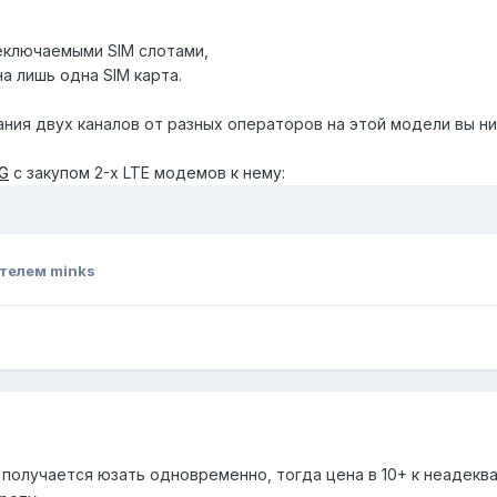
реключаемыми SIM слотами,
а лишь одна SIM карта.
ания двух каналов от разных операторов на этой модели вы н
G
с закупом 2-х LTE модемов к нему:
телем minks
 получается юзать одновременно, тогда цена в 10+ к неадекв