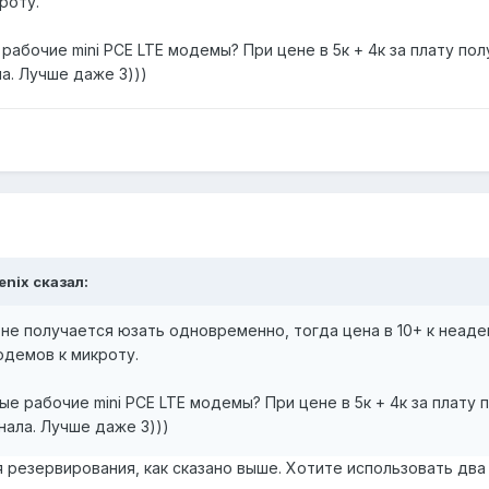
роту.
очие mini PCE LTE модемы? При цене в 5к + 4к за плату получа
ла. Лучше даже 3)))
enix
сказал:
 не получается юзать одновременно, тогда цена в 10+ к неаде
одемов к микроту.
рабочие mini PCE LTE модемы? При цене в 5к + 4к за плату пол
нала. Лучше даже 3)))
 резервирования, как сказано выше. Хотите использовать два