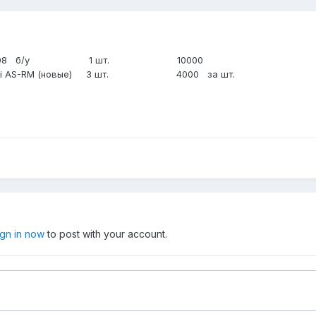
ES 2308 б/у 1 шт.
10000
 2011 Ui AS-RM (новые) 3 шт. 4000 за шт.
ign in now
to post with your account.