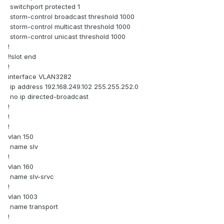
switchport protected 1
storm-control broadcast threshold 1000
storm-control multicast threshold 1000
storm-control unicast threshold 1000
!
!!slot end
!
interface VLAN3282
ip address 192.168.249.102 255.255.252.0
no ip directed-broadcast
!
!
!
vlan 150
name slv
!
vlan 160
name slv-srvc
!
vlan 1003
name transport
!