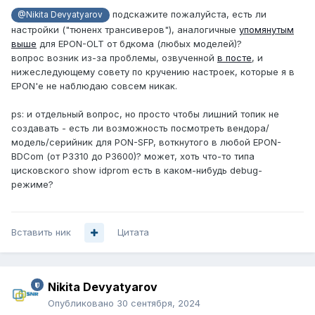
подскажите пожалуйста, есть ли
@Nikita Devyatyarov
настройки ("тюненх трансиверов"), аналогичные
упомянутым
выше
для EPON-OLT от бдкома (любых моделей)?
вопрос возник из-за проблемы, озвученной
в посте
, и
нижеследующему совету по кручению настроек, которые я в
EPON'е не наблюдаю совсем никак.
ps: и отдельный вопрос, но просто чтобы лишний топик не
создавать - есть ли возможность посмотреть вендора/
модель/серийник для PON-SFP, воткнутого в любой EPON-
BDCom (от P3310 до P3600)? может, хоть что-то типа
цисковского show idprom есть в каком-нибудь debug-
режиме?
Вставить ник
Цитата
Nikita Devyatyarov
Опубликовано
30 сентября, 2024