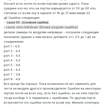
Discard есть почти по всем портам кроме одного. Пока
среднее кол-во onu на портах варьируется от 20 до 60 onu.
Сигналы со всем ону в идеале от 18 до 21 максимум 22
дб Ошибки следующие:
-
cause Sfi. (основная ошибка)
cause omci linkdown (более редкая ошибка)
-
делали замеры по модулям напрямую - получили следующие
показания (думаю к ним можно добавить от+ 0.5 до 1 дб на
соединениях:
port 1 - 4,9
port 2 - 4.4
port 3 - 4.4
port 4 - 4.2
port 5 - 4.8
port 6 - 4.4
port 7 - 3.8
port 8 - 4.8
Все вроде бы хорошо. Пока возможности нет заменить для
теста на модули другого производителя. Ошибки на некоторых
портах почти на всех ону, есть без ошибок, но на этих портах
тогда вообще 3-4 терминала с ошибками. По другим порта
встречается что ошибки почти по всем ону. Меняли сплитера,