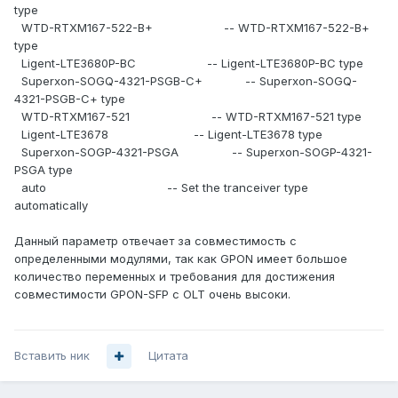
type
WTD-RTXM167-522-B+ -- WTD-RTXM167-522-B+
type
Ligent-LTE3680P-BC -- Ligent-LTE3680P-BC type
Superxon-SOGQ-4321-PSGB-C+ -- Superxon-SOGQ-
4321-PSGB-C+ type
WTD-RTXM167-521 -- WTD-RTXM167-521 type
Ligent-LTE3678 -- Ligent-LTE3678 type
Superxon-SOGP-4321-PSGA -- Superxon-SOGP-4321-
PSGA type
auto -- Set the tranceiver type
automatically
Данный параметр отвечает за совместимость с
определенными модулями, так как GPON имеет большое
количество переменных и требования для достижения
совместимости GPON-SFP с OLT очень высоки.
Вставить ник
Цитата