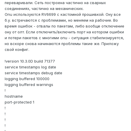
переваривали. Сеть построена частично на сварных
соединениях, частично на механических.
Onu используются RV6699 с кастомной прошивкой. Ону все
б.у. встречаются с проблемами, но меняем на рабочие. Во
время ошибок - отвалы по пакетам, либо вообще отключение
ону от олт. Если отключить/включить порт на котором ошибки
и потери пакетов с многими onu - ситуация стабилизируется,
но вскоре снова начинаются проблемы такие же. Приложу
свой конфиг.
!version 10.3.0D build 71377
service timestamps log date
service timestamps debug date
logging buffered 100000
logging buffered warnings
!
hostname
port-protected 1
!
!
!
!