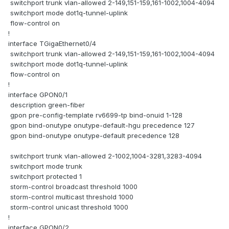
switchport trunk vlan-allowed 2-149,151-159,161-1002,1004-4094
switchport mode dot1q-tunnel-uplink
flow-control on
!
interface TGigaEthernet0/4
switchport trunk vlan-allowed 2-149,151-159,161-1002,1004-4094
switchport mode dot1q-tunnel-uplink
flow-control on
!
interface GPON0/1
description green-fiber
gpon pre-config-template rv6699-tp bind-onuid 1-128
gpon bind-onutype onutype-default-hgu precedence 127
gpon bind-onutype onutype-default precedence 128
switchport trunk vlan-allowed 2-1002,1004-3281,3283-4094
switchport mode trunk
switchport protected 1
storm-control broadcast threshold 1000
storm-control multicast threshold 1000
storm-control unicast threshold 1000
!
interface GPON0/2