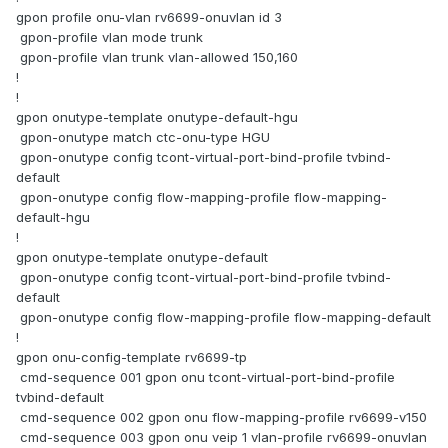
gpon profile onu-vlan rv6699-onuvlan id 3
gpon-profile vlan mode trunk
gpon-profile vlan trunk vlan-allowed 150,160
!
!
gpon onutype-template onutype-default-hgu
gpon-onutype match ctc-onu-type HGU
gpon-onutype config tcont-virtual-port-bind-profile tvbind-
default
gpon-onutype config flow-mapping-profile flow-mapping-
default-hgu
!
gpon onutype-template onutype-default
gpon-onutype config tcont-virtual-port-bind-profile tvbind-
default
gpon-onutype config flow-mapping-profile flow-mapping-default
!
gpon onu-config-template rv6699-tp
cmd-sequence 001 gpon onu tcont-virtual-port-bind-profile
tvbind-default
cmd-sequence 002 gpon onu flow-mapping-profile rv6699-v150
cmd-sequence 003 gpon onu veip 1 vlan-profile rv6699-onuvlan