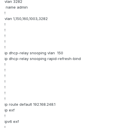
vlan 3282
name admin
!
vlan 1,150,160,1003,3282
!
!
!
!
!
ip dhcp-relay snooping vlan 150
ip dhcp-relay snooping rapid-refresh-bind
!
!
!
!
!
!
!
ip route default 192.168.248.1
ip exf
!
ipv6 exf
!