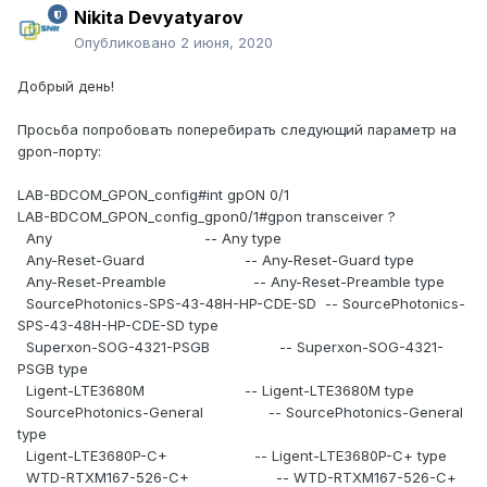
Nikita Devyatyarov
Опубликовано
2 июня, 2020
Добрый день!
Просьба попробовать поперебирать следующий параметр на
gpon-порту:
LAB-BDCOM_GPON_config#int gpON 0/1
LAB-BDCOM_GPON_config_gpon0/1#gpon transceiver ?
Any -- Any type
Any-Reset-Guard -- Any-Reset-Guard type
Any-Reset-Preamble -- Any-Reset-Preamble type
SourcePhotonics-SPS-43-48H-HP-CDE-SD -- SourcePhotonics-
SPS-43-48H-HP-CDE-SD type
Superxon-SOG-4321-PSGB -- Superxon-SOG-4321-
PSGB type
Ligent-LTE3680M -- Ligent-LTE3680M type
SourcePhotonics-General -- SourcePhotonics-General
type
Ligent-LTE3680P-C+ -- Ligent-LTE3680P-C+ type
WTD-RTXM167-526-C+ -- WTD-RTXM167-526-C+