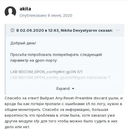
akita
Опубликовано
8 июня, 2020
В 02.06.2020 в 12:43,
Nikita Devyatyarov
сказал:
Добрый день!
Просьба попробовать поперебирать следующий
параметр на gpon-порту:
LAB-BDCOM_GPON_config#int gpON 0/1
LAB-BDCOM_GPON_config_gpon0/1#gpon transceiver ?
Any -- Any type
Expand
Any-Reset-Guard -- Any-Reset-Guard type
Any-Reset-Preamble -- Any-Reset-Preamble
Спасибо за ответ! Выбрал Any-Reset-Preamble discard ушли, и
type
вроде бы как потери пропали с ошибками sfi по логу, нужно в
SourcePhotonics-SPS-43-48H-HP-CDE-SD --
общем мониторить. Спасибо за информацию, большая
SourcePhotonics-SPS-43-48H-HP-CDE-SD type
вероятность что проблема в этом была, хотя заказал уже
Superxon-SOG-4321-PSGB -- Superxon-SOG-
другие модули sfp для того чтобы можно было судить в них
4321-PSGB type
дело или нет.