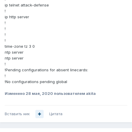
ip telnet attack-defense
!
ip http server
!
!
!
!
time-zone tz 3 0
ntp server
ntp server
!
!Pending configurations for absent linecards:
!
!No configurations pending global
Изменено
28 мая, 2020
пользователем akita
Вставить ник
Цитата