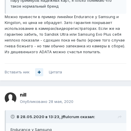
пару примеров надежных карт,
я плохо понимаю что
такое нормальный бренд
Можно привести в пример линейки Endurance у Samsung и
Kingston, но цена не обрадует. Зато гарантия покрывает
использование в камерах/видеорегистраторах. Если же на
гарантию забить, то Sandisk Ultra или Samsung Evo Plus себя
неплохо показали - сдохших пока не было (кроме того случае
гнева божьего - но там обычно запеканка из камеры в сборе).
Из дешевенького ADATA можно счастья попытать.
Вставить ник
Цитата
nill
Опубликовано
28 мая, 2020
В 28.05.2020 в 13:23,
jffulcrum
сказал:
Endurance у Samsung