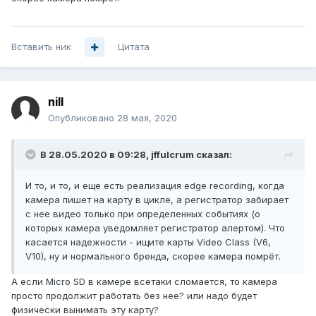
Вставить ник
Цитата
nill
Опубликовано
28 мая, 2020
В 28.05.2020 в 09:28,
jffulcrum
сказал:
И то, и то, и еще есть реализация edge recording, когда
камера пишет на карту в цикле, а регистратор забирает
с нее видео только при определенных событиях (о
которых камера уведомляет регистратор алертом). Что
касается надежности - ищите карты Video Class
(V6,
V10), ну и нормального бренда, скорее камера помрёт.
А если Micro SD в камере всетаки сломается, то камера
просто продолжит работать без нее? или надо будет
физически вынимать эту карту?