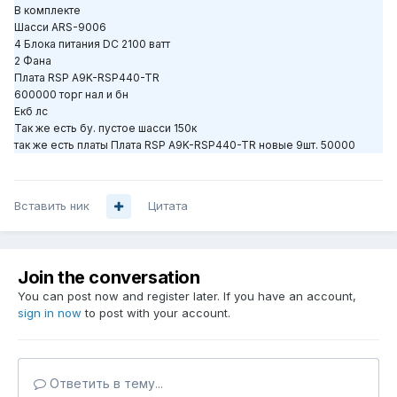
В комплекте
Шасси ARS-9006
4 Блока питания DC 2100 ватт
2 Фана
Плата RSP A9K-RSP440-TR
600000 торг нал и бн
Екб лс
Так же есть бу. пустое шасси 150к
так же есть платы Плата RSP A9K-RSP440-TR новые 9шт. 50000
Вставить ник
Цитата
Join the conversation
You can post now and register later. If you have an account,
sign in now
to post with your account.
Ответить в тему...