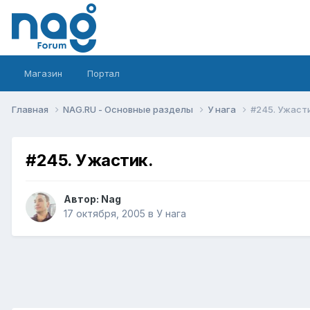
Магазин
Портал
Главная
NAG.RU - Основные разделы
У нага
#245. Ужасти
#245. Ужастик.
Автор:
Nag
17 октября, 2005
в
У нага