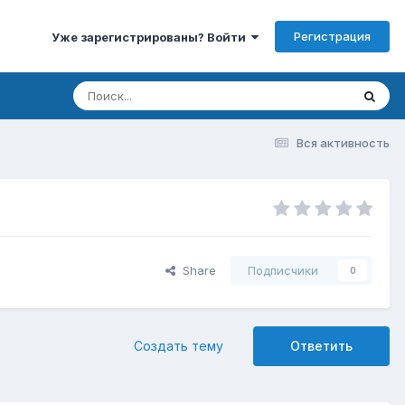
Регистрация
Уже зарегистрированы? Войти
Вся активность
Share
Подписчики
0
Создать тему
Ответить