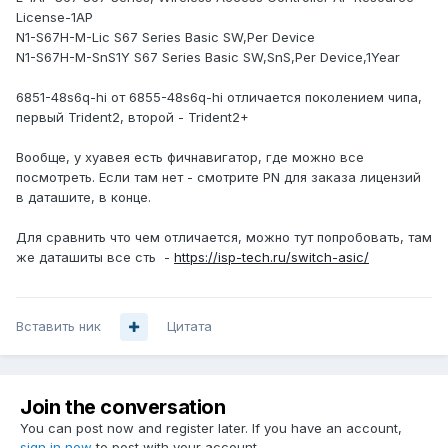
License-1AP
N1-S67H-M-Lic S67 Series Basic SW,Per Device
N1-S67H-M-SnS1Y S67 Series Basic SW,SnS,Per Device,1Year
6851-48s6q-hi от 6855-48s6q-hi отличается поколением чипа,
первый Trident2, второй - Trident2+
Вообще, у хуавея есть фичнавигатор, где можно все
посмотреть. Если там нет - смотрите PN для заказа лицензий
в даташите, в конце.
Для сравнить что чем отличается, можно тут попробовать, там
же даташиты все сть -
https://isp-tech.ru/switch-asic/
Вставить ник
Цитата
Join the conversation
You can post now and register later. If you have an account,
sign in now
to post with your account.