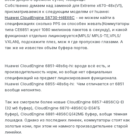
Собственно думаем над заменой для Extreme x670-48x(V1),
присматриваемся к следующим моделям от huawei:
Huawei CloudEngine S6730-H48X6C
- не можем найти в
спецификациях сколько PPS он способен жевать(Коммутаторы
типа CE6851 жуют 1080 милионов пакетов в секунду), и какой
функционал отдельно лицинзируется(MPLS/ MPLS-TE,VPLS/
VXLAN), подскажите плез, мож я где пропускаю глазами. А
так же не известен объём буфера портов.
Huawei CloudEngine
6851-48s6q-hi: вроде всё есть, и
производительность норм, но вобще нет официальных
спецификаций на предмет лицензирования функционала.
Huawei CloudEngine
6855-48s6q-hi: Чем отличается от 6851
вообще непонятно.
Так же смотрели более новые CloudEngine 6857-48S6CQ-EI
(32 мб буфер), CloudEngine 6870-48S6CQ-EI(4ГБ
буфер), CloudEngine 6881-48S6CQ(42МБ буфер, вобще тёмная
лошадка. Однако из последних линеек, коммутаторы стоят как
золотые кони, при этом не намного производительнее старой
линейки.