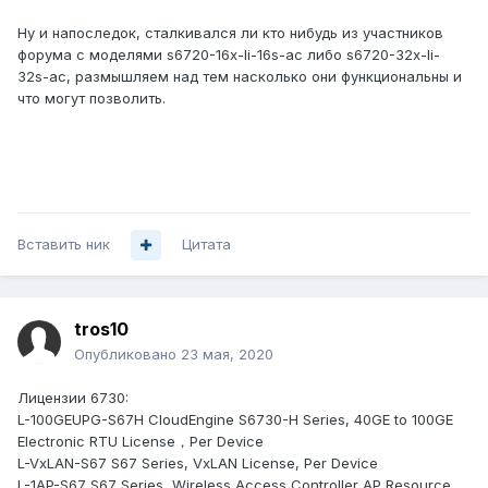
Ну и напоследок, сталкивался ли кто нибудь из участников
форума с моделями s6720-16x-li-16s-ac либо s6720-32x-li-
32s-ac, размышляем над тем насколько они функциональны и
что могут позволить.
CloudEngine 6870-48S6CQ-EI
Вставить ник
Цитата
tros10
Опубликовано
23 мая, 2020
Лицензии 6730:
L-100GEUPG-S67H CloudEngine S6730-H Series, 40GE to 100GE
Electronic RTU License，Per Device
L-VxLAN-S67 S67 Series, VxLAN License, Per Device
L-1AP-S67 S67 Series, Wireless Access Controller AP Resource