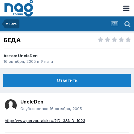
У нага
БЕДА
Автор:
UncleDen
16 октября, 2005
в
У нага
Ответить
UncleDen
Опубликовано
16 октября, 2005
http://www.pervouralsk.ru/?ID=3&NID=1023