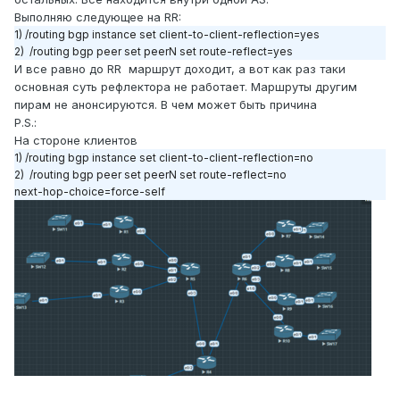
Выполняю следующее на RR:
1) /routing bgp instance set client-to-client-reflection=yes
2) /routing bgp peer set peerN set route-reflect=yes
И все равно до RR маршрут доходит, а вот как раз таки
основная суть рефлектора не работает. Маршруты другим
пирам не анонсируются. В чем может быть причина
P.S.:
На стороне клиентов
1) /routing bgp instance set client-to-client-reflection=no
2) /routing bgp peer set peerN set route-reflect=no
next-hop-choice=force-self