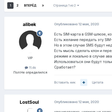
1
2
ВПЕРЁД
Страница 1 из 2
alibek
Опубликовано
12 мая, 2020
Есть SIM-карта в GSM-шлюзе, ко
Есть желание передать эту SIM-
Но в этом случае SMS будут нед
Есть мысль сделать клон и пер
режиме и локально в случае ава
VIP
Использоваться они будут тольк
Сработает?
11.4k
Пол:
Не определился
Вставить ник
Цитата
LostSoul
Опубликовано
12 мая, 2020
клонировались нормально стары