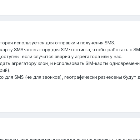
торая используется для отправки и получения SMS.
карту SMS-агрегатору для SIM-хостинга, чтобы работать с SM
оступны, если случится авария у агрегатора или у нас.
едать агрегатору клон, и использовать SIM-карты одновремен
рий).
о для SMS (не для звонков), географически разнесены будут 
е карты, все современные вроде еще не сломаны . но я не оч