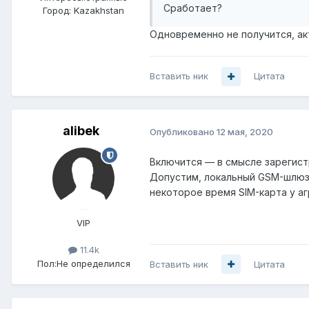
Сработает?
Город:
Kazakhstan
Одновременно не получится, ак
Вставить ник
Цитата
alibek
Опубликовано
12 мая, 2020
Включится — в смысле зарегис
Допустим, локальный GSM-шлюз 
некоторое время SIM-карта у а
VIP
11.4k
Пол:
Не определился
Вставить ник
Цитата