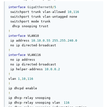
interface
GigaEthernet0
/
5
 switchport trunk vlan
-
allowed 
10
,
116
 switchport trunk vlan
-
untagged none

 switchport mode trunk

!
interface
 VLAN10

 ip address 
10.10
.
0.55
255.255
.
240.0
 no ip directed
-
!
interface
 VLAN116

 no ip address

 no ip directed
-
broadcast

 ip helper
-
address 
10.0
.
0.2
!
vlan 
1
,
10
,
116
!
!
ip dhcp
-
relay snooping

ip dhcp
-
relay snooping vlan  
116