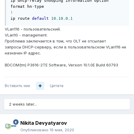
ip dhcp
-
relay snooping information option 
format hn
-
!
ip route 
default
10.10
.
0.1
VLan116 - пользовательский.
VLan10 - management.
Проблема заключается в том, что OLT не отсылает
запросы DHCP-серверу, если в пользовательском VLan116 не
назначен IP адрес.
BDCOM(tm) P3616-2TE Software, Version 10.1.0E Build 60793
Вставить ник
Цитата
2 weeks later...
Nikita Devyatyarov
Опубликовано
19 мая, 2020