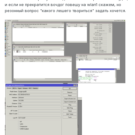
и если не прекратится вочдог повешу на wlan1 скажем, но
резонный вопрос "какого лешего твориться" задать хочется.