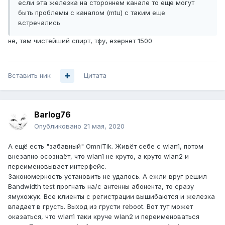
если эта железка на стороннем канале то еще могут
быть проблемы с каналом (mtu) с таким еще
встречались
не, там чистейший спирт, тфу, езернет 1500
Вставить ник
Цитата
Barlog76
Опубликовано
21 мая, 2020
А ещё есть "забавный" OmniTik. Живёт себе с wlan1, потом
внезапно осознаёт, что wlan1 не круто, а круто wlan2 и
переименовывает интерфейс.
Закономерность установить не удалось. А ежли вруг решил
Bandwidth test прогнать на/с антенны абонента, то сразу
ямухожук. Все клиенты с регистрации вышибаются и железка
впадает в грусть. Выход из грусти reboot. Вот тут может
оказаться, что wlan1 таки круче wlan2 и переименоваться