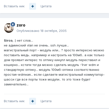
Вставить ник
Цитата
zoro
Опубликовано
18 октября, 2005
Sirco
, :) нет слов...
не админский vlan не очень.. ssh лучше...
магистральный порт - модуль или... ? просто интересно можно
поставить медь.. например и настроить на 100мб.. а как только
дом проявит интерес то оптику кинулл модуль переставил и
кошерно... кстати тогда можно сделать модуль -1гиг wdm и
стандартную оптику... модуль 100мб-оптика соответственно
простая-wdmная... если сделаете магистральный коммутатор-
шасси где все порты тоже модули.. то это тоже будет
замечательно...
Вставить ник
Цитата