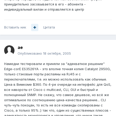
принудительно засовывается в его - абонента -
индивидуальный вилан и отправляется в центр
Вставить ник
Цитата
ae
Опубликовано
18 октября, 2005
Намедни тестировали и приняли за "адекватное решение"
Edge-corE ES3526YA - это вполне точная копия Catalyst 2950G,
только стэковые порты распаяны на RJ45 и с
переключателями, т.е. их можно использовать как обычные.
Цена в Вимкоме $360. По 4-ре очереди на интерфейс для QoS,
все навороты от Cisco с multicast, CLI, GUI и быстрый и
полноценный SNMP. Не скажу, что самое дешевое, но всё же
оптимальное по соотношению цена-качества решение... CLI
чуть-чуть покоцан, то есть не все команды скопированы с
Cisco, а только 95% ;) так что, один из существенных плюсов -
адекватность мониторинга и управления, что нынче такая