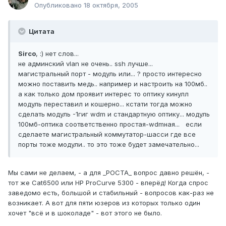
Опубликовано
18 октября, 2005
Цитата
Sirco
, :) нет слов...
не админский vlan не очень.. ssh лучше...
магистральный порт - модуль или... ? просто интересно
можно поставить медь.. например и настроить на 100мб..
а как только дом проявит интерес то оптику кинулл
модуль переставил и кошерно... кстати тогда можно
сделать модуль -1гиг wdm и стандартную оптику... модуль
100мб-оптика соответственно простая-wdmная... если
сделаете магистральный коммутатор-шасси где все
порты тоже модули.. то это тоже будет замечательно...
Мы сами не делаем, - а для _РОСТА_ вопрос давно решён, -
тот же Cat6500 или HP ProCurve 5300 - вперёд! Когда спрос
заведомо есть, большой и стабильный - вопросов как-раз не
возникает. А вот для пяти юзеров из которых только один
хочет "всё и в шоколаде" - вот этого не было.