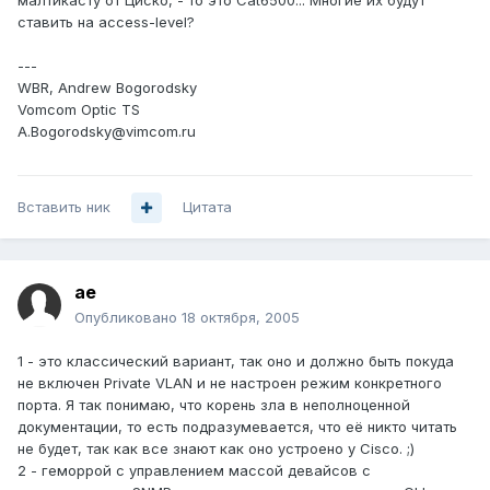
малтикасту от Циско, - то это Cat6500... Многие их будут
ставить на access-level?
---
WBR, Andrew Bogorodsky
Vomcom Optic TS
A.Bogorodsky@vimcom.ru
Вставить ник
Цитата
ae
Опубликовано
18 октября, 2005
1 - это классический вариант, так оно и должно быть покуда
не включен Private VLAN и не настроен режим конкретного
порта. Я так понимаю, что корень зла в неполноценной
документации, то есть подразумевается, что её никто читать
не будет, так как все знают как оно устроено у Cisco. ;)
2 - геморрой с управлением массой девайсов с