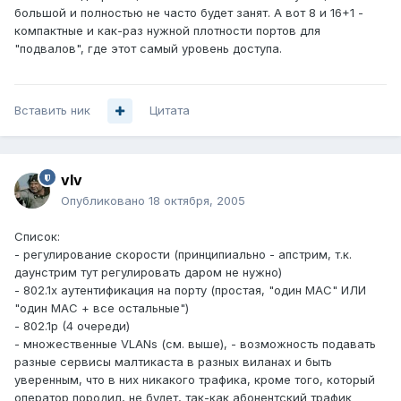
большой и полностью не часто будет занят. А вот 8 и 16+1 -
компактные и как-раз нужной плотности портов для
"подвалов", где этот самый уровень доступа.
Вставить ник
Цитата
vIv
Опубликовано
18 октября, 2005
Список:
- регулирование скорости (принципиально - апстрим, т.к.
даунстрим тут регулировать даром не нужно)
- 802.1x аутентификация на порту (простая, "один МАС" ИЛИ
"один МАС + все остальные")
- 802.1p (4 очереди)
- множественные VLANs (см. выше), - возможность подавать
разные сервисы малтикаста в разных виланах и быть
уверенным, что в них никакого трафика, кроме того, который
оператор породил, не будет, так-как абонентский трафик