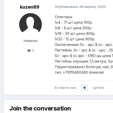
kuzen89
Опубликовано
28 апреля, 2020
Сплитера:
1х4 - 71 шт цена 100р.
1х8 - 8 шт цена 200р.
1х16 - 30 шт цена 400р.
1х32 - 12 шт цена 900р.
Новичок
Оконеченные Sc - apc & sc - apc.
Пигтейлы: Sc - upc & sc - upc - 2
0
Sc - apc & sc apc - 5160 шь цена 
Пигтейлы хорошие 1,5 метра, б
Территориально Вологда, нал, 
тел. +79110460460 Алексей
Вставить ник
Цитата
Join the conversation