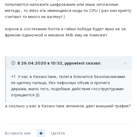
попытаются наложить шифрование или иные хитожопые
методы , то ddos ить имеющиеся ноды по CPU ( раз они крипту
считают то много не вытянут )
короче в состязании болта и гайки победа будет явно не за
фриком-одиночкой и никакое АНБ ему не поможет
В 26.04.2020 в 10:32,
pppoetest
сказал:
+1 У нас в Казахстане, телега блючится безопасниками
по щелчку пальца, без пафосных объяв и прочего
дерьма, мало того, подобные действия госструктурами
отрицаются )))
а сколько у вас в Казахстане аплинков дает внешний трафик?
Вставить ник
Цитата