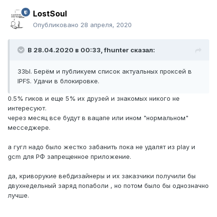
LostSoul
Опубликовано
28 апреля, 2020
В 28.04.2020 в 00:33,
fhunter
сказал:
ЗЗЫ. Берём и публикуем список актуальных проксей в
IPFS. Удачи в блокировке.
0.5% гиков и еще 5% их друзей и знакомых никого не
интересуют.
через месяц все будут в вацапе или ином "нормальном"
месседжере.
а гугл надо было жестко забанить пока не удалят из play и
gcm для РФ запрещенное приложение.
да, криворукие вебдизайнеры и их заказчики получили бы
двухнедельный заряд попаболи , но потом было бы однозначно
лучше.