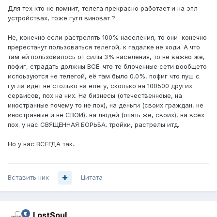
Для тех кто не помнит, телега прекрасно работает и на эпл
устройствах, тоже гугл виноват ?
Не, конечно если растрелять 100% населения, то они конечно
пререстанут пользоваться телегой, к гадалке не ходи. А что
там ей пользовалось от силы 3% населения, то не важно же,
пофиг, страдать должны ВСЕ. что те блоченные сети вообщето
испоьзуются не телегой, её там было 0.0%, пофиг что пуш с
гугла идет не столько на елегу, сколько на 100500 других
сервисов, пох на них. На бизнесы (отечественноые, на
иностранные почему то не пох), на деньги (своих граждан, не
иностранные и не СВОИ), на людей (опять же, своих), на всех
пох. у нас СВЯЩЕННАЯ БОРЬБА. тройки, растрелы итд.
Но у нас ВСЕГДА так..
Вставить ник
Цитата
LostSoul