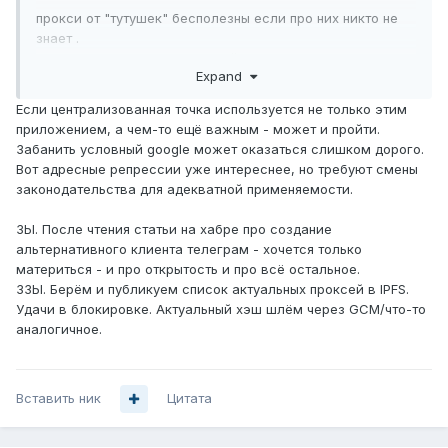
прокси от "тутушек" бесполезны если про них никто не
знает .
Главное - это автоматический способ распространения
Expand
множеству экземпляров приложений URL этих титушных
прокси.
Если централизованная точка используется не только этим
И тут 2 варианта - централизованная точка , и она
приложением, а чем-то ещё важным - может и пройти.
блокируется по dns/ip
Забанить условный google может оказаться слишком дорого.
или децентрализованная сеть типа KAD для поиска
Вот адресные репрессии уже интереснее, но требуют смены
братских титушек.
законодательства для адекватной применяемости.
и она блокируется созданием множества фейковых
прокси , в реальный телеграмм не ведущих. или
ЗЫ. После чтения статьи на хабре про создание
ведущих, но выявляющих всех особо активных с
альтернативного клиента телеграм - хочется только
применением к ним адресных репрессий.
материться - и про открытость и про всё остальное.
если на всю эту луковичную сеть для отсева фейков
ЗЗЫ. Берём и публикуем список актуальных проксей в IPFS.
попытаются наложить шифрование или иные хитожопые
Удачи в блокировке. Актуальный хэш шлём через GCM/что-то
методы , то ddos ить имеющиеся ноды по CPU ( раз они
аналогичное.
крипту считают то много не вытянут )
короче в состязании болта и гайки победа будет явно не
Вставить ник
за фриком-одиночкой и никакое АНБ ему не поможет
Цитата