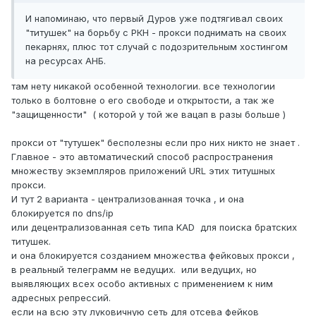
И напоминаю, что первый Дуров уже подтягивал своих
"титушек" на борьбу с РКН - прокси поднимать на своих
пекарнях, плюс тот случай с подозрительным хостингом
на ресурсах АНБ.
там нету никакой особенной технологии. все технологии
только в болтовне о его свободе и открытости, а так же
"защищенности" ( которой у той же вацап в разы больше )
прокси от "тутушек" бесполезны если про них никто не знает .
Главное - это автоматический способ распространения
множеству экземпляров приложений URL этих титушных
прокси.
И тут 2 варианта - централизованная точка , и она
блокируется по dns/ip
или децентрализованная сеть типа KAD для поиска братских
титушек.
и она блокируется созданием множества фейковых прокси ,
в реальный телеграмм не ведущих. или ведущих, но
выявляющих всех особо активных с применением к ним
адресных репрессий.
если на всю эту луковичную сеть для отсева фейков