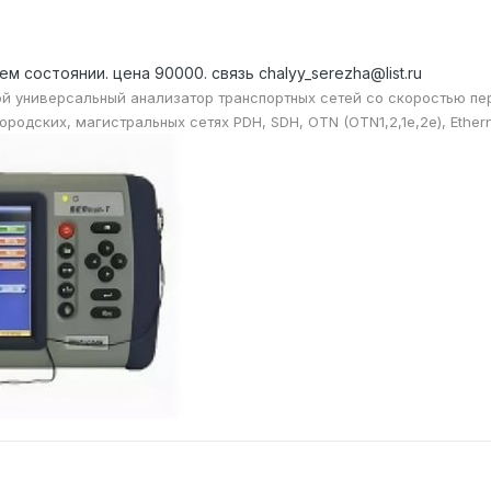
м состоянии. цена 90000. связь chalyy_serezha@list.ru
й универсальный анализатор транспортных сетей со скоростью пе
родских, магистральных сетях PDH, SDH, OTN (OTN1,2,1e,2e), Etherne