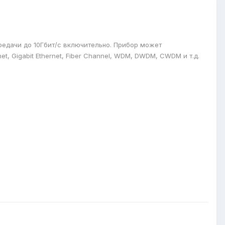
редачи до 10Гбит/с включительно. Прибор может
t, Gigabit Ethernet, Fiber Channel, WDM, DWDM, CWDM и т.д.