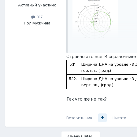
Активный участник
317
Пол:
Мужчина
Странно это все. В справочник
5.11.
Ширина ДНА на уровне -3 
гор. пл., (град.)
5.12.
Ширина ДНА на уровне -3 
верт. пл., (град.)
Так что же не так?
Вставить ник
Цитата
3 weeks later...