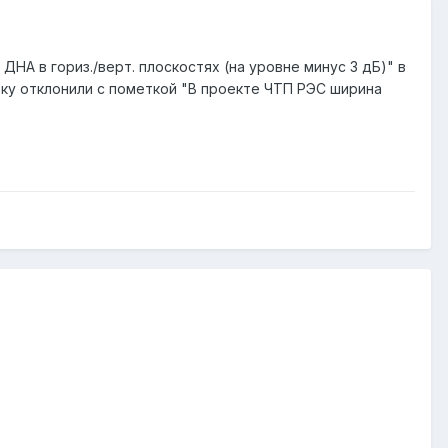
НА в гориз./верт. плоскостях (на уровне минус 3 дБ)" в
явку отклонили с пометкой "В проекте ЧТП РЭС ширина