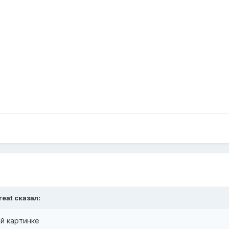
reat
сказал:
ой картинке