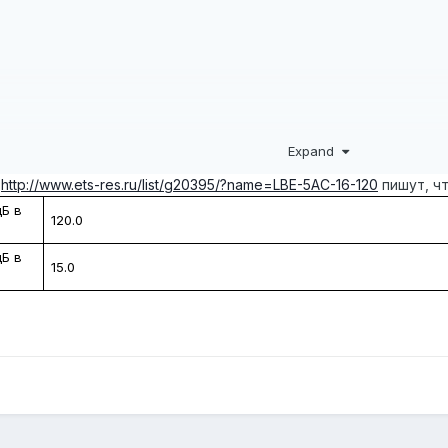
Expand
е
http://www.ets-res.ru/list/g20395/?name=LBE-5AC-16-120
пишут, ч
дБ в
120.0
дБ в
15.0