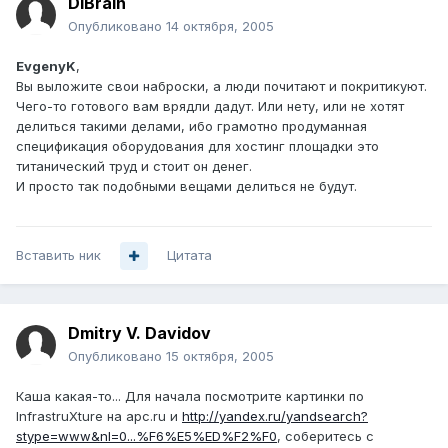
DiBrain
Опубликовано
14 октября, 2005
EvgenyK
,
Вы выложите свои наброски, а люди почитают и покритикуют.
Чего-то готового вам врядли дадут. Или нету, или не хотят
делиться такими делами, ибо грамотно продуманная
спецификация оборудования для хостинг площадки это
титанический труд и стоит он денег.
И просто так подобными вещами делиться не будут.
Вставить ник
Цитата
Dmitry V. Davidov
Опубликовано
15 октября, 2005
Каша какая-то... Для начала посмотрите картинки по
InfrastruXture на apc.ru и
http://yandex.ru/yandsearch?
stype=www&nl=0...%F6%E5%ED%F2%F0
, соберитесь с