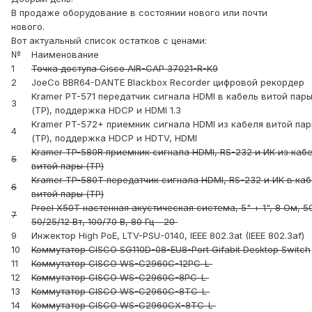
В продаже оборудование в состоянии нового или почти
нового.
Вот актуальный список остатков с ценами:
№
Наименование
1
Точка доступа Cisco AIR-CAP 37021-R-K9
2
JoeCo BBR64-DANTE Blackbox Recorder цифровой рекордер
Kramer PT-571 передатчик сигнала HDMI в кабель витой пар
3
(TP), поддержка HDCP и HDMI 1.3
Kramer PT-572+ приемник сигнала HDMI из кабеля витой па
4
(TP), поддержка HDCP и HDTV, HDMI
Kramer TP-580R приемник сигнала HDMI, RS-232 и ИК из каб
5
витой пары (TP)
Kramer TP-580T передатчик сигнала HDMI, RS-232 и ИК в ка
6
витой пары (TP)
Proel X50T настенная акустическая система, 5" + 1", 8 Ом, 50
7
50/25/12 Вт, 100/70 В, 80 Гц - 20
9
Инжектор High PoE, LTV-PSU-0140, IEEE 802.3at (IEEE 802.3af)
10
Коммутатор CISCO SG110D-08-EU8-Port Gifabit Desktop Switch
11
Коммутатор CISCO WS-C2960С-12РС-L
12
Коммутатор CISCO WS-C2960С-8РС-L
13
Коммутатор CISCO WS-C2960С-8ТС-L
14
Коммутатор CISCO WS-C2960СХ-8ТС-L