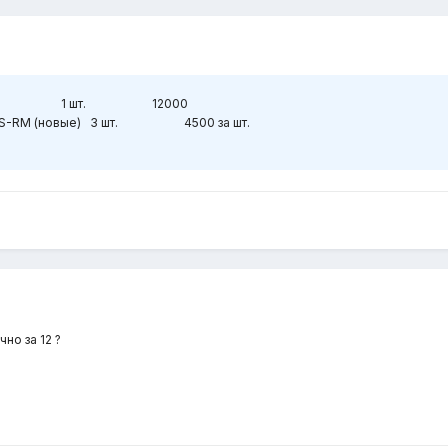
 MES 2308 1 шт. 12000
 Ui AS-RM (новые) 3 шт. 4500 за шт.
чно за 12 ?